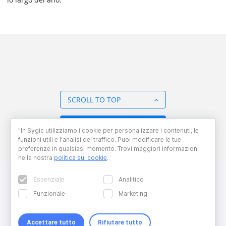
SCROLL TO TOP
BACK TO OVERVIEW
"In Sygic utilizziamo i cookie per personalizzare i contenuti, le
funzioni utili e l'analisi del traffico. Puoi modificare le tue
preferenze in qualsiasi momento. Trovi maggiori informazioni
nella nostra
politica sui cookie
.
Essenziale
Analitico
Funzionale
Marketing
Accettare tutto
Rifiutare tutto
Copyright © 2026 Sygic. All right reserved. Developed by
Wisdom