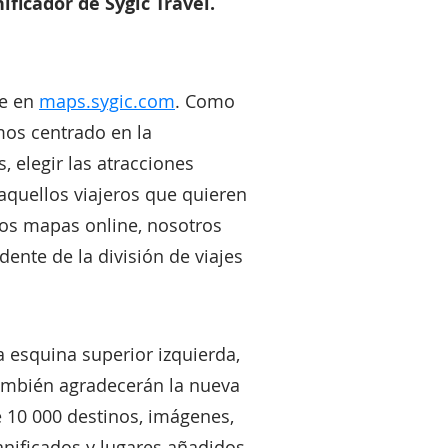
ficador de Sygic Travel.
le en
maps.sygic.com
. Como
mos centrado en la
, elegir las atracciones
 aquellos viajeros que quieren
ros mapas online, nosotros
ente de la división de viajes
 esquina superior izquierda,
también agradecerán la nueva
e 10 000 destinos, imágenes,
anificados y lugares añadidos