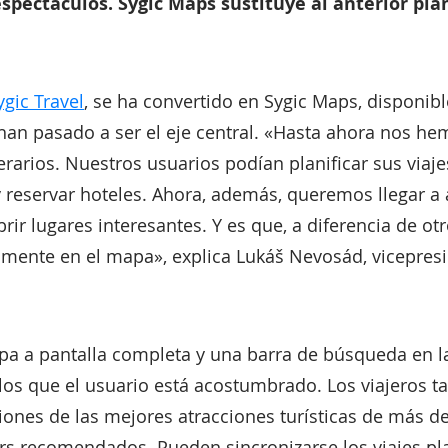
ectáculos. Sygic Maps sustituye al anterior plani
ygic Travel
, se ha convertido en Sygic Maps, disponib
an pasado a ser el eje central. «Hasta ahora nos he
erarios. Nuestros usuarios podían planificar sus viajes
 y reservar hoteles. Ahora, además, queremos llegar a
ir lugares interesantes. Y es que, a diferencia de ot
mente en el mapa», explica Lukáš Nevosád, vicepresid
a a pantalla completa y una barra de búsqueda en la
os que el usuario está acostumbrado. Los viajeros 
iones de las mejores atracciones turísticas de más d
urs recomendados. Pueden sincronizarse los viajes pl