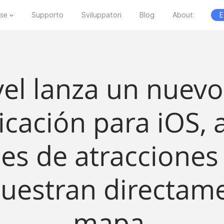
ese
Supporto
Sviluppatori
Blog
About
E
vel lanza un nuevo
icación para iOS,
es de atracciones 
uestran directame
mapa.