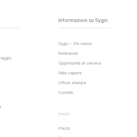
Informazioni su Sygic
Sygic – Chi siamo
Referenze
raggio
Opportunità di carriera
Fallo sapere
Ufficio stampa
Contatti
a
SYGIC
o
Prezzi
e