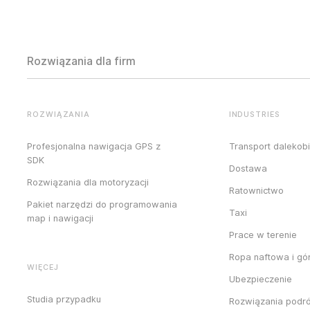
Rozwiązania dla firm
ROZWIĄZANIA
INDUSTRIES
Profesjonalna nawigacja GPS z
Transport dalekob
SDK
Dostawa
Rozwiązania dla motoryzacji
Ratownictwo
Pakiet narzędzi do programowania
Taxi
map i nawigacji
Prace w terenie
Ropa naftowa i gó
WIĘCEJ
Ubezpieczenie
Studia przypadku
Rozwiązania podr