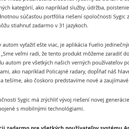
ých kategórií, ako napríklad služby, údržba, poisten
dnotnou súčasťou portfólia riešení spoločnosti Sygi
 môžu stiahnuť zadarmo v 31 jazykoch.
dy autom vyťažiť ešte viac, je aplikácia Fuelio jedine
. „Sme veľmi radi, že tento produkt môžeme zaradiť do 
du autom pre všetkých našich verných používateľov p
iami, ako napríklad Policajné radary, dopĺňať náš hlav
a tešíme, ako čoskoro predstavíme nové a zaujímavé 
čnosti Sygic má zrýchliť vývoj riešení novej generáci
spojené s mobilnými technológiami.
zícii zadarmo pre všetkých používateľov systému 