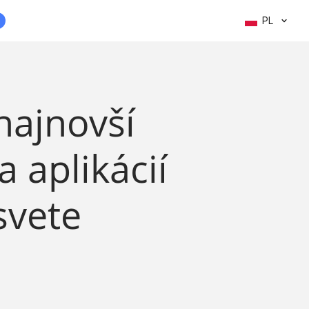
PL
najnovší
a aplikácií
svete