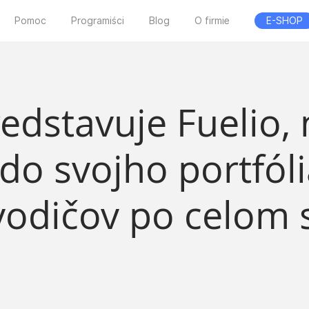
Pomoc
Programiści
Blog
O firmie
E-SHOP
redstavuje Fuelio, 
do svojho portfóli
vodičov po celom 