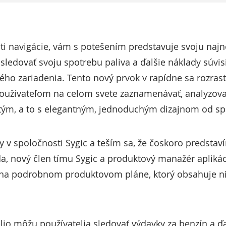
asti navigácie, vám s potešením predstavuje svoju naj
sledovať svoju spotrebu paliva a ďalšie náklady súvis
 zariadenia. Tento nový prvok v rapídne sa rozrast
oužívateľom na celom svete zaznamenávať, analyzovať 
dtým, a to s elegantným, jednoduchým dizajnom od spo
 v spoločnosti Sygic a teším sa, že čoskoro predstav
ajda, nový člen tímu Sygic a produktový manažér aplik
 na podrobnom produktovom pláne, ktorý obsahuje n
lio môžu používatelia sledovať výdavky za benzín a ďa