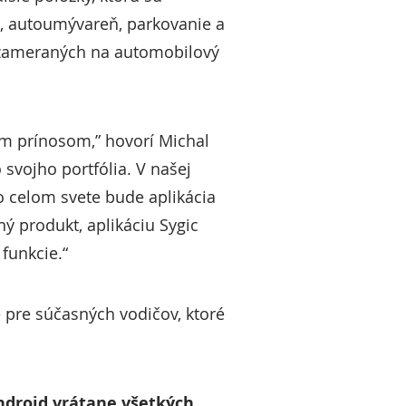
ie, autoumývareň, parkovanie a
c zameraných na automobilový
čným prínosom,” hovorí Michal
svojho portfólia. V našej
o celom svete bude aplikácia
ný produkt, aplikáciu Sygic
funkcie.“
e pre súčasných vodičov, ktoré
Android vrátane všetkých