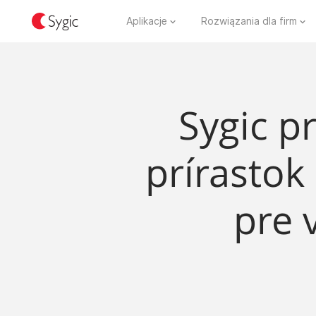
Aplikacje
Rozwiązania dla firm
Sygic p
prírastok 
pre 