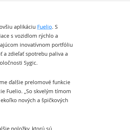
novšiu aplikáciu
Fuelio
. S
iace s vozidlom rýchlo a
ajúcom inovatívnom portfóliu
a zdieľať spotrebu paliva a
ločnosti Sygic.
íme ďalšie prelomové funkcie
ácie Fuelio. „So skvelým tímom
iekoľko nových a špičkových
lšie položky, ktorú sú