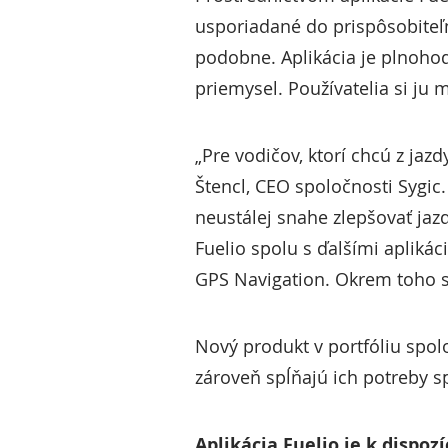
usporiadané do prispôsobiteľn
podobne. Aplikácia je plnoho
priemysel. Používatelia si ju
„Pre vodičov, ktorí chcú z jaz
Štencl, CEO spoločnosti Sygic
neustálej snahe zlepšovať jaz
Fuelio spolu s ďalšími aplikác
GPS Navigation. Okrem toho s
Nový produkt v portfóliu spolo
zároveň spĺňajú ich potreby 
Aplikácia Fuelio je k dispo