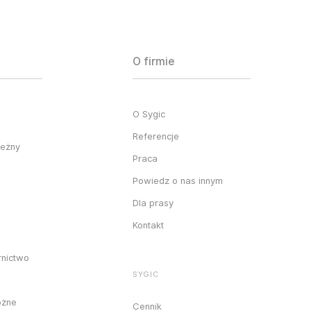
O firmie
O Sygic
Referencje
ieżny
Praca
Powiedz o nas innym
Dla prasy
Kontakt
rnictwo
SYGIC
óżne
Cennik