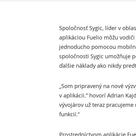
Spoločnosť Sygic, líder v obl
aplikáciou Fuelio môžu vodiči 
jednoducho pomocou mobilného
spoločnosti Sygic umožňuje p
ďalšie náklady ako nikdy pre
„Som pripravený na nové výzvy
v aplikácii.“ hovorí Adrian K
vývojárov už teraz pracujeme
funkcií.“
Prostredníctvom aplikácie Fue