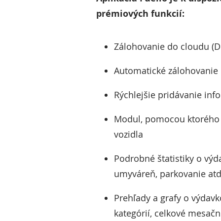
prémiových funkcií:
Zálohovanie do cloudu (D
Automatické zálohovanie
Rýchlejšie pridávanie in
Modul, pomocou ktorého m
vozidla
Podrobné štatistiky o výda
umyváreň, parkovanie atď
Prehľady a grafy o výdav
kategórií, celkové mesačn