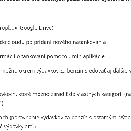
ropbox, Google Drive)
 do cloudu po pridaní nového natankovania
formácií o tankovaní pomocou miniaplikácie
ožno okrem výdavkov za benzín sledovať aj ďalšie 
vkoch, ktoré možno zaradiť do vlastných kategórií (nap
.)
koch (porovnanie výdavkov za benzín s ostatnými výd
é výdavky atď.)