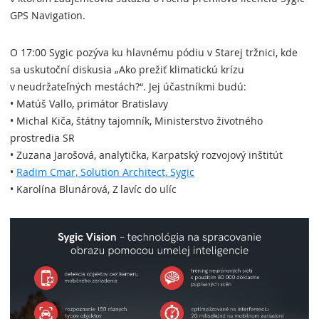
GPS Navigation.
O 17:00 Sygic pozýva ku hlavnému pódiu v Starej tržnici, kde
sa uskutoční diskusia „Ako prežiť klimatickú krízu
v neudržateľných mestách?“. Jej účastníkmi budú:
• Matúš Vallo, primátor Bratislavy
• Michal Kiča, štátny tajomník, Ministerstvo životného
prostredia SR
• Zuzana Jarošová, analytička, Karpatský rozvojový inštitút
•
Radim Cmar, Solution Architect, Sygic
• Karolína Blunárová, Z lavíc do ulíc