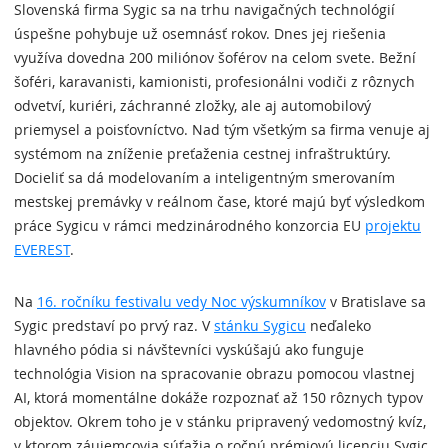
Slovenská firma Sygic sa na trhu navigačných technológií
úspešne pohybuje už osemnásť rokov. Dnes jej riešenia
využíva dovedna 200 miliónov šoférov na celom svete. Bežní
šoféri, karavanisti, kamionisti, profesionálni vodiči z rôznych
odvetví, kuriéri, záchranné zložky, ale aj automobilový
priemysel a poisťovníctvo. Nad tým všetkým sa firma venuje aj
systémom na zníženie preťaženia cestnej infraštruktúry.
Docieliť sa dá modelovaním a inteligentným smerovaním
mestskej premávky v reálnom čase, ktoré majú byť výsledkom
práce Sygicu v rámci medzinárodného konzorcia EU
projektu
EVEREST
.
Na
16. ročníku festivalu vedy Noc výskumníkov
v Bratislave sa
Sygic predstaví po prvý raz. V
stánku Sygicu
neďaleko
hlavného pódia si návštevníci vyskúšajú ako funguje
technológia Vision na spracovanie obrazu pomocou vlastnej
AI, ktorá momentálne dokáže rozpoznať až 150 rôznych typov
objektov. Okrem toho je v stánku pripravený vedomostný kvíz,
v ktorom záujemcovia súťažia o ročnú prémiovú licenciu Sygic