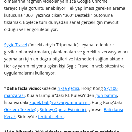
olmalarına rağmen videolar yalnızca Google Chrome
tarayıcısıyla görüntülenebiliyor. Tek yapılması gereken arama
kutusuna "360" yazınca çıkan "360° Destekli" butonuna
tıklamak. Böylece tüm dünyadan sanal gerçekliğin mevcut
olduğu yerler görülebiliyor.
Sygic Travel
(önceki adıyla Tripomatic) seyahat edenlere
gezilerini araştırmaları, planlamaları ve gerekli rezervasyonları
yapmaları için en doğru bilgileri ve hizmetleri sağlamaktadır.
Her ay yarım milyonu aşkın kişi Sygic Travel'ın web sitesini ve
uygulamalarını kullanıyor.
*
Daha fazla video:
Gize'de
rikşa gezisi
, Hong Kong
Sky100
manzarası
, Kuala Lumpur'daki KL Kulesi'nden
gün batımı
,
İspanya'daki
köpek balığı akvaryumunun içi
, Hong Kong'daki
Gözlem Tekerleği
,
Sidney Opera Evi'nin içi
, yöresel
Bali dansı
Keçak
, Sidney'de
feribot seferi
.
**An itibarıyla 360° videoları mevcut olan tüm şehirlerin