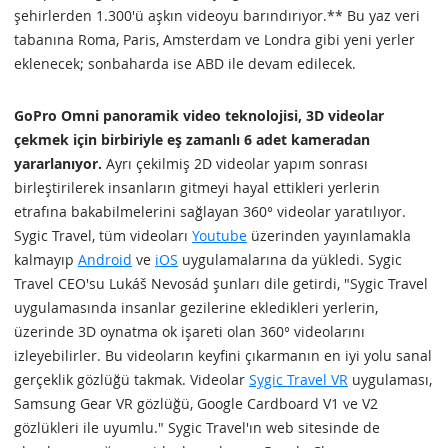
şehirlerden 1.300'ü aşkın videoyu barındırıyor.** Bu yaz veri
tabanına Roma, Paris, Amsterdam ve Londra gibi yeni yerler
eklenecek; sonbaharda ise ABD ile devam edilecek.
GoPro Omni panoramik video teknolojisi, 3D videolar
çekmek için birbiriyle eş zamanlı 6 adet kameradan
yararlanıyor.
Ayrı çekilmiş 2D videolar yapım sonrası
birleştirilerek insanların gitmeyi hayal ettikleri yerlerin
etrafına bakabilmelerini sağlayan 360° videolar yaratılıyor.
Sygic Travel, tüm videoları
Youtube
üzerinden yayınlamakla
kalmayıp
Android
ve
iOS
uygulamalarına da yükledi. Sygic
Travel CEO'su Lukáš Nevosád şunları dile getirdi, "Sygic Travel
uygulamasında insanlar gezilerine ekledikleri yerlerin,
üzerinde 3D oynatma ok işareti olan 360° videolarını
izleyebilirler. Bu videoların keyfini çıkarmanın en iyi yolu sanal
gerçeklik gözlüğü takmak. Videolar
Sygic Travel VR
uygulaması,
Samsung Gear VR gözlüğü, Google Cardboard V1 ve V2
gözlükleri ile uyumlu." Sygic Travel'ın web sitesinde de