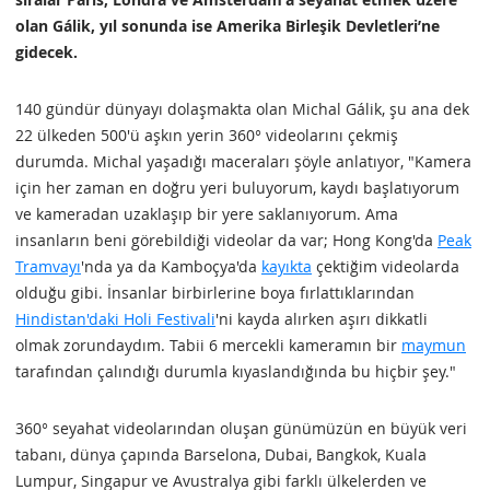
olan Gálik, yıl sonunda ise Amerika Birleşik Devletleri’ne
gidecek.
140 gündür dünyayı dolaşmakta olan Michal Gálik, şu ana dek
22 ülkeden 500'ü aşkın yerin 360° videolarını çekmiş
durumda. Michal yaşadığı maceraları şöyle anlatıyor, "Kamera
için her zaman en doğru yeri buluyorum, kaydı başlatıyorum
ve kameradan uzaklaşıp bir yere saklanıyorum. Ama
insanların beni görebildiği videolar da var; Hong Kong'da
Peak
Tramvayı
'nda ya da Kamboçya'da
kayıkta
çektiğim videolarda
olduğu gibi. İnsanlar birbirlerine boya fırlattıklarından
Hindistan'daki Holi Festivali
'ni kayda alırken aşırı dikkatli
olmak zorundaydım. Tabii 6 mercekli kameramın bir
maymun
tarafından çalındığı durumla kıyaslandığında bu hiçbir şey."
360° seyahat videolarından oluşan günümüzün en büyük veri
tabanı, dünya çapında Barselona, Dubai, Bangkok, Kuala
Lumpur, Singapur ve Avustralya gibi farklı ülkelerden ve