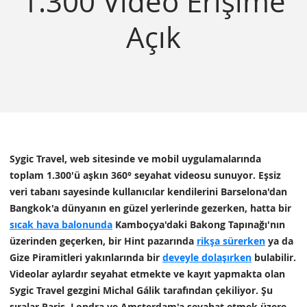
1.300 Video Erişime
Açık
Sygic Travel, web sitesinde ve mobil uygulamalarında
toplam 1.300'ü aşkın 360° seyahat videosu sunuyor. Eşsiz
veri tabanı sayesinde kullanıcılar kendilerini Barselona'dan
Bangkok'a dünyanın en güzel yerlerinde gezerken, hatta bir
sıcak hava balonunda
Kamboçya'daki Bakong Tapınağı'nın
üzerinden geçerken, bir Hint pazarında
rikşa sürerken
ya da
Gize Piramitleri yakınlarında bir
deveyle dolaşırken
bulabilir.
Videolar aylardır seyahat etmekte ve kayıt yapmakta olan
Sygic Travel gezgini Michal Gálik tarafından çekiliyor. Şu
sıralar Paris, Londra ve Amsterdam'a seyahat etmek üzere