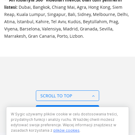
listesi:
Dubai, Bangkok, Chiang Mai, Agra, Hong Kong, Siem
Reap, Kuala Lumpur, Singapur, Bali, Sidney, Melbourne, Delhi,
Atina, İstanbul, Kahire, Tel Aviv, Kudüs, Beytüllahim, Prag,
Viyena, Barselona, Valensiya, Madrid, Granada, Sevilla,
Marrakesh, Gran Canaria, Porto, Lizbon.
SCROLL TO TOP
BACK TO OVERVIEW
W Sygic używamy plików cookie w celu dostosowania treści,
przydatnych funkcji i analizy ruchu. W każdej chwili możesz
edytować swoje preferencje. Więcej informacji znajdziesz w
zasadach korzystania z
plików cookies
.