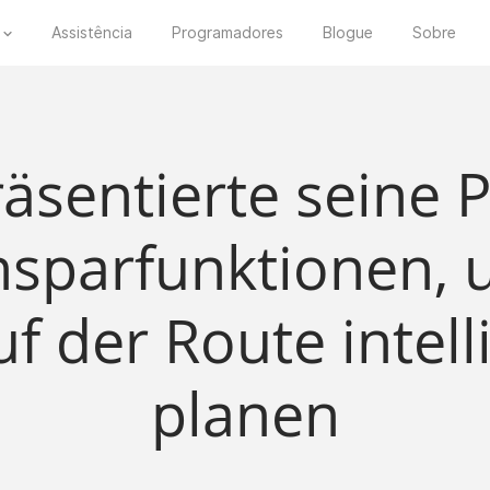
Assistência
Programadores
Blogue
Sobre
räsentierte seine
nsparfunktionen, 
f der Route intell
planen