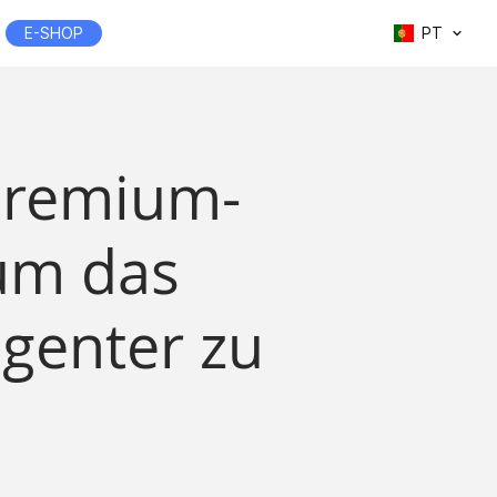
E-SHOP
PT
 Premium-
um das
igenter zu