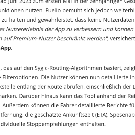
 ab Juni 2023 zum ersten Mal in der zehnjährigen Ges
unktionen nutzen. Fuelio bemüht sich jedoch weiterhi
ei zu halten und gewährleistet, dass keine Nutzerdat
as Nutzererlebnis der App zu verbessern und können 
n auf Premium-Nutzer beschränkt werden",
versicher
-App
.
das auf den Sygic-Routing-Algorithmen basiert, zeigt 
e Filteroptionen. Die Nutzer können nun detaillierte 
kstelle entlang der Route abrufen, einschließlich der
arken. Darüber hinaus kann das Tool anhand der Re
Außerdem können die Fahrer detaillierte Berichte für
Entfernung, die geschätzte Ankunftszeit (ETA), Spesen
ndividuelle Stoppempfehlungen enthalten.