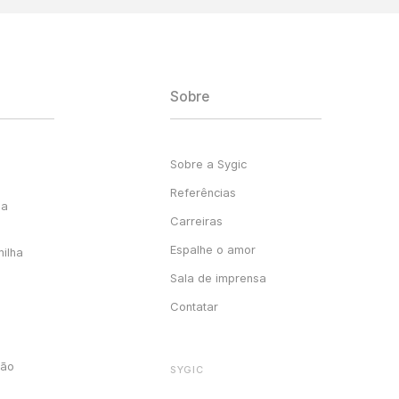
Sobre
Sobre a Sygic
Referências
ga
Carreiras
Espalhe o amor
milha
Sala de imprensa
Contatar
ção
SYGIC