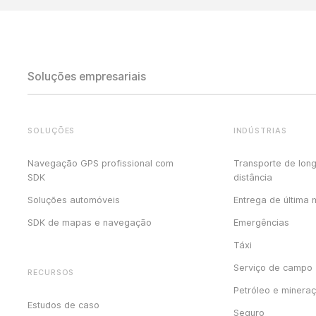
Soluções empresariais
SOLUÇÕES
INDÚSTRIAS
Navegação GPS profissional com
Transporte de lon
SDK
distância
Soluções automóveis
Entrega de última 
SDK de mapas e navegação
Emergências
Táxi
Serviço de campo
RECURSOS
Petróleo e minera
Estudos de caso
Seguro