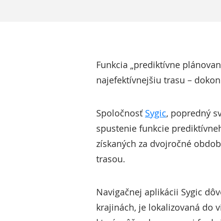
Funkcia „prediktívne plánovan
najefektívnejšiu trasu – doko
Spoločnosť
Sygic
, popredný s
spustenie funkcie prediktívne
získaných za dvojročné obdobi
trasou.
Navigačnej aplikácii Sygic dôve
krajinách, je lokalizovaná do 