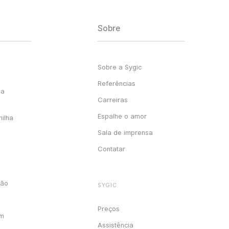
Sobre
Sobre a Sygic
Referências
ga
Carreiras
Espalhe o amor
milha
Sala de imprensa
Contatar
ção
SYGIC
Preços
em
Assistência