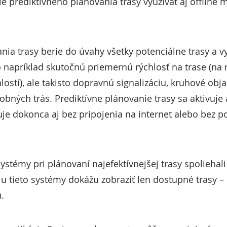
e prediktívneho plánovania trasy využívať aj offline
ia trasy berie do úvahy všetky potenciálne trasy a vyb
ko napríklad skutočnú priemernú rýchlosť na trase (na
stí), ale takisto dopravnú signalizáciu, kruhové obj
dobných trás. Prediktívne plánovanie trasy sa aktivuj
guje dokonca aj bez pripojenia na internet alebo bez 
stémy pri plánovaní najefektívnejšej trasy spoliehal
álu tieto systémy dokážu zobraziť len dostupné trasy
u.