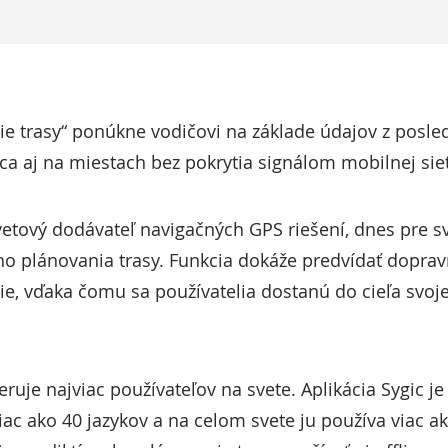
ie trasy“ ponúkne vodičovi na základe údajov z posl
nca aj na miestach bez pokrytia signálom mobilnej sie
vetový dodávateľ navigačných GPS riešení, dnes pre s
ho plánovania trasy. Funkcia dokáže predvídať doprav
e, vďaka čomu sa používatelia dostanú do cieľa svoje
ruje najviac používateľov na svete. Aplikácia Sygic je 
viac ako 40 jazykov a na celom svete ju používa viac a