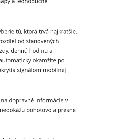
 mapy a jednoduché
erie tú, ktorá trvá najkratšie.
 rozdiel od stanovených
azdy, dennú hodinu a
e automaticky okamžite po
pokrytia signálom mobilnej
i na dopravné informácie v
 – nedokážu pohotovo a presne