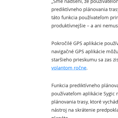
„Sme nadšení, že používateľo
prediktívneho plánovania tras
táto funkcia používateľom prin
produktívnejšie – a ani nemu
Pokročilé GPS aplikácie použív
navigačné GPS aplikácie môž
staršieho prieskumu sa zas zi
volantom ročne
.
Funkcia prediktívneho plánova
používateľom aplikácie Sygic
plánovania trasy, ktoré vychád
nástroj na skrátenie predpok