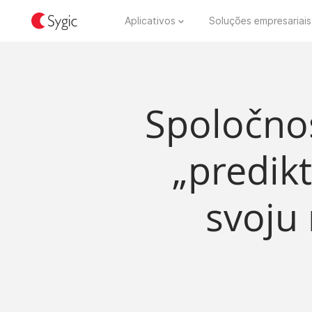
Aplicativos
Soluções empresariais
Spoločnos
„predikt
svoju