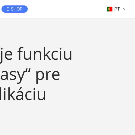
E-SHOP
PT
je funkciu
rasy“ pre
ikáciu