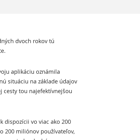
edných dvoch rokov tú
te.
voju aplikáciu oznámila
nú situáciu na základe údajov
j cesty tou najefektívnejšou
k dispozícii vo viac ako 200
ko 200 miliónov používateľov,