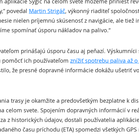
m aplikácie Sygic na celom svete môžeme priniesť re
y,“ povedal
Martin Strigáč
, výkonný riaditeľ spoločnos
esie nielen príjemnú skúsenosť z navigácie, ale tiež i
síme spomínať úsporu nákladov na palivo.“
ateľom prinášajú úsporu času aj peňazí. Výskumníci sp
u pomôcť ich používateľom
znížiť spotrebu paliva až o
stilo, že presné dopravné informácie dokážu ušetriť 
nia trasy je okamžite a predovšetkým bezplatne k di
 na celom svete. Spojením dopravných informácií v re
za z historických údajov, dostali používatelia aplikáci
ladaného času príchodu (ETA) spomedzi všetkých GPS