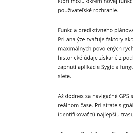
ktorí môžu okrem novej funkci
používateľské rozhranie.
Funkcia prediktívneho plánovan
Pri analýze zvažuje faktory a
maximálnych povolených rýchlo
historické údaje získané z po
zapnutí aplikácie Sygic a fun
siete.
Až dodnes sa navigačné GPS sy
reálnom čase. Pri strate sign
identifikovať tú najlepšiu tras