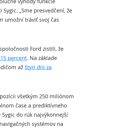
volučné výhody funkcie
ti Sygic. „Sme presvedčení, že
m umožní tráviť svoj čas
oločnosti Ford zistili, že
 15 percent
. Na základe
vodičom až
štyri dni za
spozícii všetkým 250 miliónom
álnom čase a prediktívneho
e Sygic do rúk najvýkonnejší
 navigačných systémov na