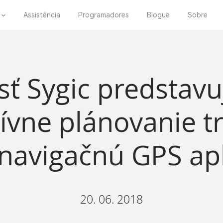
Assistência
Programadores
Blogue
Sobre
ť Sygic predstavu
ívne plánovanie t
 navigačnú GPS apl
20. 06. 2018