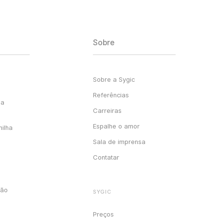
Sobre
Sobre a Sygic
Referências
ga
Carreiras
Espalhe o amor
milha
Sala de imprensa
Contatar
ção
SYGIC
Preços