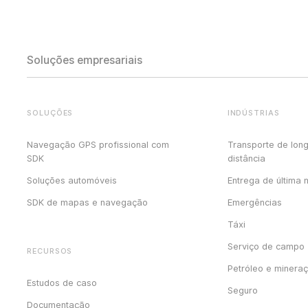
Soluções empresariais
SOLUÇÕES
INDÚSTRIAS
Navegação GPS profissional com
Transporte de lon
SDK
distância
Soluções automóveis
Entrega de última 
SDK de mapas e navegação
Emergências
Táxi
Serviço de campo
RECURSOS
Petróleo e minera
Estudos de caso
Seguro
Documentação