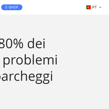
E-SHOP
PT
l 80% dei
e problemi
 parcheggi