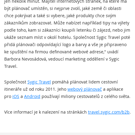
jen několik minut. Majitel internetových stránek, na které má
být plánovač umístěn, si nejprve zvolí, jaké země či oblasti
chce pokrývat a také si vybere, jaké produkty chce svým
zákazníkům zobrazovat. Může nabízet například tipy na výlety
podle toho, kam si zákazníci koupili letenku či zájezd, nebo jim
ukáže seznam míst v okolí hotelu. Společnost Sygic Travel poté
přidá plánovači odpovídající logo a barvy a vše je připraveno
ke spuštění na firmou definované webové adrese," uvádí
Barbora Nevosádová, vedoucí marketing oddělení v Sygic
Travel.
Společnost
Sygic Travel
pomáhá plánovat lidem cestovní
itineráře už od roku 2011. Jeho
webový plánovač
a aplikace
pro
iOS
a
Android
používají miliony cestovatelů z celého světa.
Více informací je k nalezení na stránkách
travel.sygic.com/b2b
.