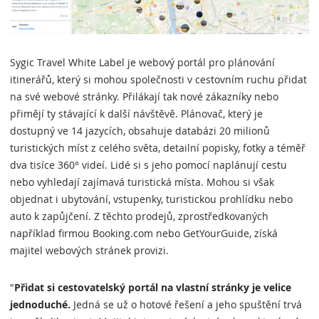
Sygic Travel White Label je webový portál pro plánování
itinerářů, který si mohou společnosti v cestovním ruchu přidat
na své webové stránky. Přilákají tak nové zákazníky nebo
přimějí ty stávající k další návštěvě. Plánovač, který je
dostupný ve 14 jazycích, obsahuje databázi 20 milionů
turistických míst z celého světa, detailní popisky, fotky a téměř
dva tisíce 360° videí. Lidé si s jeho pomocí naplánují cestu
nebo vyhledají zajímavá turistická místa. Mohou si však
objednat i ubytování, vstupenky, turistickou prohlídku nebo
auto k zapůjčení. Z těchto prodejů, zprostředkovaných
například firmou Booking.com nebo GetYourGuide, získá
majitel webových stránek provizi.
"
Přidat si cestovatelský portál na vlastní stránky je velice
jednoduché.
Jedná se už o hotové řešení a jeho spuštění trvá