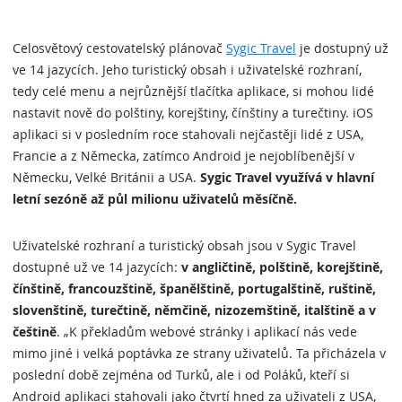
Celosvětový cestovatelský plánovač
Sygic Travel
je dostupný už
ve 14 jazycích. Jeho turistický obsah i uživatelské rozhraní,
tedy celé menu a nejrůznější tlačítka aplikace, si mohou lidé
nastavit nově do polštiny, korejštiny, čínštiny a turečtiny. iOS
aplikaci si v posledním roce stahovali nejčastěji lidé z USA,
Francie a z Německa, zatímco Android je nejoblíbenější v
Německu, Velké Británii a USA.
Sygic Travel využívá v hlavní
letní sezóně až půl milionu uživatelů měsíčně.
Uživatelské rozhraní a turistický obsah jsou v Sygic Travel
dostupné už ve 14 jazycích:
v angličtině, polštině, korejštině,
čínštině, francouzštině, španělštině, portugalštině, ruštině,
slovenštině, turečtině, němčině, nizozemštině, italštině a v
češtině
. „K překladům webové stránky i aplikací nás vede
mimo jiné i velká poptávka ze strany uživatelů. Ta přicházela v
poslední době zejména od Turků, ale i od Poláků, kteří si
Android aplikaci stahovali jako čtvrtí hned za uživateli z USA,