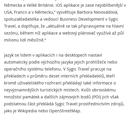
Německa a Velké Británie. iOS aplikace je zase nejoblíbenější v
USA, Francii a v Německu,” vysvětluje Barbora Nevosádová,
spoluzakladatelka a vedoucí Business Development v Sygic
Travel, a doplňuje, že „aktuálně se tak připravujeme na hlavní
sezónu, během níž aplikace a webový plánovač využívá až půl
milionu lidí měsíčně.”
Jazyk se lidem v aplikacích i na desktopech nastaví
automaticky podle výchozího jazyka jejich prohlížeče nebo
operačního systému telefonu. V Sygic Travel pracuje na
překladech v průměru deset interních překladatelů, kteří
kromě uživatelského rozhraní překládají také informace o
nejvýznamnějších turistických místech. Kvůli obrovskému
množství památek a dalších zájmových bodů (POI) jich však
podstatnou část překládá Sygic Travel prostřednictvím zdrojů,
jako je Wikipedia nebo OpenStreetMap.