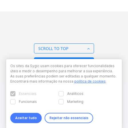
SCROLL TO TOP
BACK TO OVERVIEW
Os sites da Sygic usam cookies para oferecer funcionalidades
úteis e medir o desempenho para melhorar a sua experiência.
As suas preferências podem ser editadas a qualquer momento.
Encontrará mais informação na nossa
política de cookies
.
Essenciais
Analíticos
Funcionais
Marketing
Aceitar tudo
Rejeitar não essenciais
Copyright © 2026 Sygic. All right reserved. Developed by
Wisdom
Factory