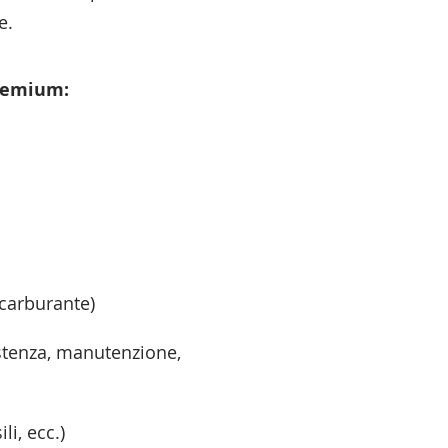
e.
premium:
 carburante)
istenza, manutenzione,
li, ecc.)