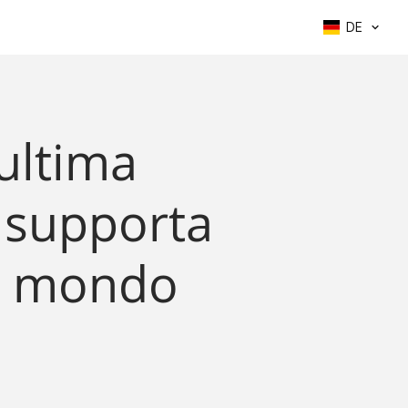
DE
'ultima
e supporta
 il mondo