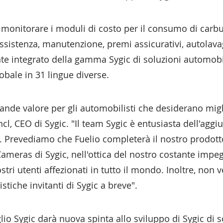
o monitorare i moduli di costo per il consumo di carbu
ssistenza, manutenzione, premi assicurativi, autolavag
e integrato della gamma Sygic di soluzioni automobil
obale in 31 lingue diverse.
rande valore per gli automobilisti che desiderano migl
cl, CEO di Sygic. "Il team Sygic è entusiasta dell'agg
o. Prevediamo che Fuelio completerà il nostro prodott
ameras di Sygic, nell'ottica del nostro costante impe
stri utenti affezionati in tutto il mondo. Inoltre, non
stiche invitanti di Sygic a breve".
lio Sygic darà nuova spinta allo sviluppo di Sygic di 