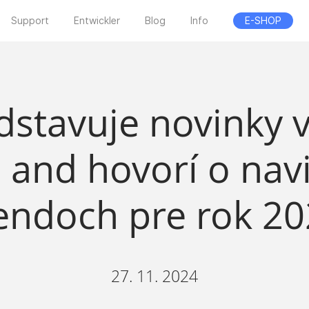
Support
Entwickler
Blog
Info
E-SHOP
dstavuje novinky v
á and hovorí o nav
endoch pre rok 2
27. 11. 2024