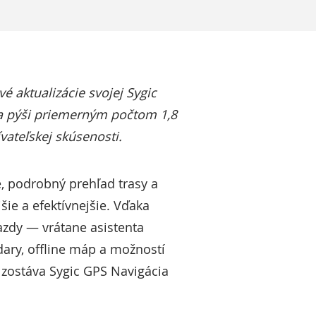
é aktualizácie svojej Sygic
sa pýši priemerným počtom 1,8
vateľskej skúsenosti.
, podrobný prehľad trasy a
ie a efektívnejšie. Vďaka
azdy — vrátane asistenta
ary, offline máp a možností
 zostáva Sygic GPS Navigácia