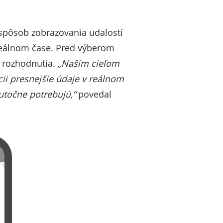
 spôsob zobrazovania udalostí
 reálnom čase. Pred výberom
e rozhodnutia.
„Naším cieľom
ii presnejšie údaje v reálnom
kutočne potrebujú,“
povedal