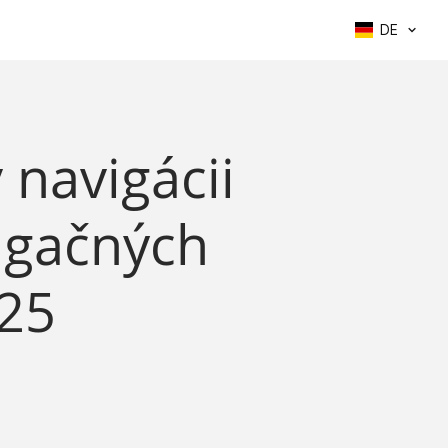
DE
 navigácii
igačných
025