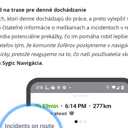
d na trase pre denné dochádzanie
ch, ktorí denne dochádzajú do práce, a preto vylepšil
ko čitateľné informácie o meškaniach a incidentoch v
 vidia potenciálne prekážky, čo im pomáha robiť lepši
ateľov tým, že komunite šoférov poskytneme v navigác
nicky, pretože reagujeme na to, čo naši používatelia s
 Sygic Navigácia
.