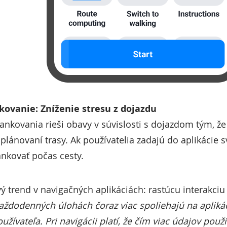
ovanie: Zníženie stresu z dojazdu
ankovania rieši obavy v súvislosti s dojazdom tým, 
 plánovaní trasy. Ak používatelia zadajú do aplikácie s
ankovať počas cesty.
ý trend v navigačných aplikáciách: rastúcu interakciu
každodenných úlohách čoraz viac spoliehajú na aplikác
žívateľa. Pri navigácii platí, že čím viac údajov použ