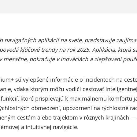
h navigačných aplikácií na svete, predstavuje zaujímav
povedá kľúčové trendy na rok 2025. Aplikácia, ktorá 
v mesačne, pokračuje v inováciách a zlepšovaní použí
mium+ sú vylepšené informácie o incidentoch na ceste
nie, vďaka ktorým môžu vodiči cestovať inteligentnejš
funkcií, ktoré prispievajú k maximálnemu komfortu j
rýchlostných obmedzení, upozornení na rýchlostné rad
tneným cestám alebo trajektom v rôznych krajinách —
émovej a intuitívnej navigácie.