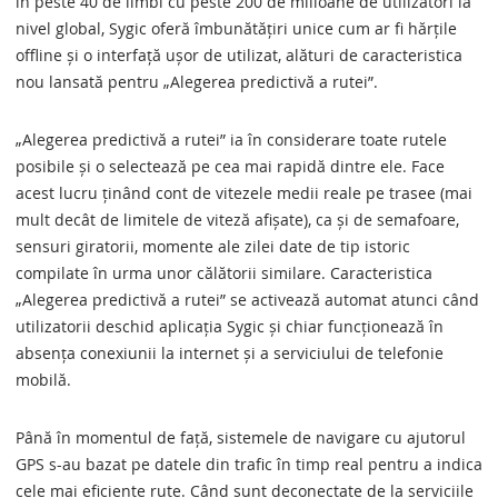
în peste 40 de limbi cu peste 200 de milioane de utilizatori la
nivel global, Sygic oferă îmbunătățiri unice cum ar fi hărțile
offline și o interfață ușor de utilizat, alături de caracteristica
nou lansată pentru „Alegerea predictivă a rutei”.
„Alegerea predictivă a rutei” ia în considerare toate rutele
posibile și o selectează pe cea mai rapidă dintre ele. Face
acest lucru ținând cont de vitezele medii reale pe trasee (mai
mult decât de limitele de viteză afișate), ca și de semafoare,
sensuri giratorii, momente ale zilei date de tip istoric
compilate în urma unor călătorii similare. Caracteristica
„Alegerea predictivă a rutei” se activează automat atunci când
utilizatorii deschid aplicația Sygic și chiar funcționează în
absența conexiunii la internet și a serviciului de telefonie
mobilă.
Până în momentul de față, sistemele de navigare cu ajutorul
GPS s-au bazat pe datele din trafic în timp real pentru a indica
cele mai eficiente rute. Când sunt deconectate de la serviciile