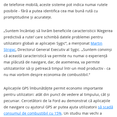
de telefonie mobilă, aceste sisteme pot indica numai rutele
posibile - fără a putea identifica cea mai bună rută cu
promptitudine și acuratețe.
„Suntem încântați să livrăm beneficiile caracteristicii ‘Alegerea
predictivă a rutei’ care schimbă datele problemei pentru
utilizatorii globali ai aplicației Sygic”, a menționat
Martin
Strigac
, Directorul General Executiv al Sygic. „Suntem convinși
că această caracteristică va permite nu numai o experiență
mai plăcută de navigare, dar, de asemenea, va permite
utilizatorilor să-și petreacă timpul într-un mod productiv - ca
nu mai vorbim despre economia de combustibil.”
Aplicațiile GPS îmbunătățite permit economii importante
pentru utilizatori: atât din punct de vedere al timpului, cât și
pecuniar. Cercetătorii de la Ford au demonstrat că aplicațiile
de navigare cu ajutorul GPS ar putea ajuta utilizatorii
să scadă
consumul de combustibil cu 15%
. Un studiu mai vechi a