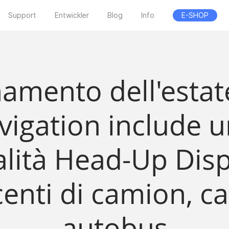
Support
Entwickler
Blog
Info
E-SHOP
namento dell'estate
vigation include 
lità Head-Up Disp
enti di camion, c
autobus