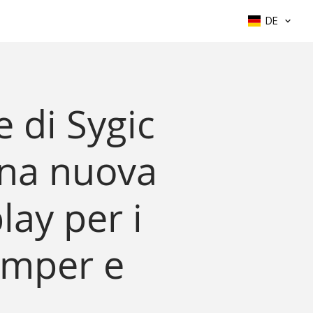
DE
 di Sygic
una nuova
lay per i
amper e