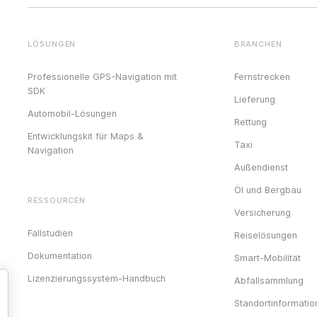
LÖSUNGEN
BRANCHEN
Professionelle GPS-Navigation mit
Fernstrecken
SDK
Lieferung
Automobil-Lösungen
Rettung
Entwicklungskit für Maps &
Taxi
Navigation
Außendienst
Öl und Bergbau
RESSOURCEN
Versicherung
Fallstudien
Reiselösungen
Dokumentation
Smart-Mobilität
Lizenzierungssystem-Handbuch
Abfallsammlung
Standortinformatio