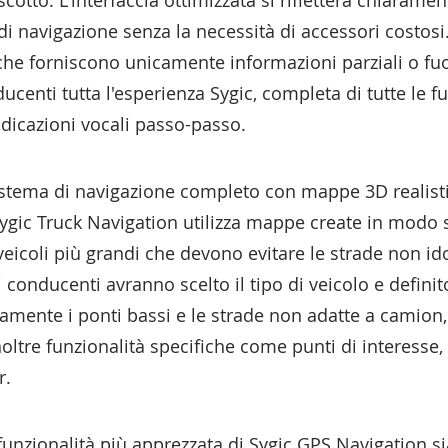
scotto. L'interfaccia ottimizzata si rifletterà chiarame
di navigazione senza la necessità di accessori costosi.
he forniscono unicamente informazioni parziali o fuor
ducenti tutta l'esperienza Sygic, completa di tutte le 
indicazioni vocali passo-passo.
istema di navigazione completo con mappe 3D realisti
Sygic Truck Navigation utilizza mappe create in modo 
eicoli più grandi che devono evitare le strade non id
onducenti avranno scelto il tipo di veicolo e definito
amente i ponti bassi e le strade non adatte a camion
noltre funzionalità specifiche come punti di interesse,
r.
funzionalità più apprezzata di Sygic GPS Navigation s