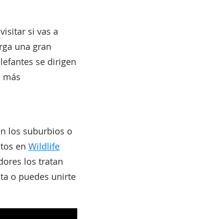
sitar si vas a
rga una gran
lefantes se dirigen
ás más
en los suburbios o
ntos en
Wildlife
dores los tratan
sta o puedes unirte