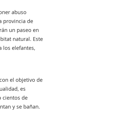
poner abuso
la provincia de
erán un paseo en
itat natural. Este
 los elefantes,
on el objetivo de
ualidad, es
 cientos de
ntan y se bañan.