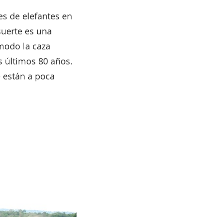
es de elefantes en
suerte es una
 modo la caza
os últimos 80 años.
e están a poca