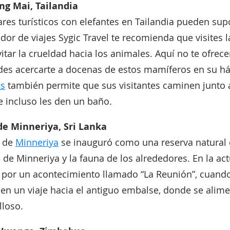
ng Mai, Tailandia
res turísticos con elefantes en Tailandia pueden su
ador de viajes Sygic Travel te recomienda que visites 
itar la crueldad hacia los animales. Aquí no te ofrec
des acercarte a docenas de estos mamíferos en su háb
es
también permite que sus visitantes caminen junto a
e incluso les den un baño.
de Minneriya, Sri Lanka
l de
Minneriya
se inauguró como una reserva natural c
 de Minneriya y la fauna de los alrededores. En la act
 por un acontecimiento llamado “La Reunión”, cuando
n un viaje hacia el antiguo embalse, donde se alime
lloso.