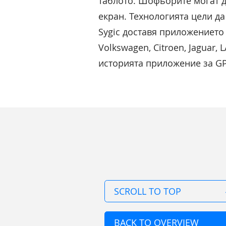
таблото. Шофьорите могат д
екран. Технологията цели д
Sygic доставя приложението
Volkswagen, Citroen, Jaguar,
историята приложение за GP
SCROLL TO TOP
BACK TO OVERVIEW