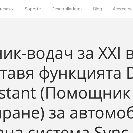
resas
Soporte
Desarrolladores
Blog
Acerca de
к-водач за XXI ве
тавя функцията D
istant (Помощник
ране) за автомоб
на система Sync 