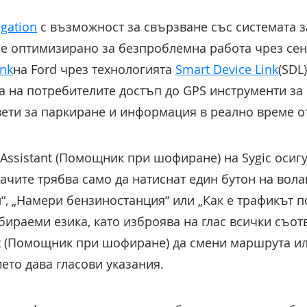
igation
с възможност за свързване със системата 
е оптимизирано за безпроблемна работа чрез сен
ink
на Ford чрез технологията
Smart Device Link
(SDL
 на потребителите достъп до GPS инструменти за 
вети за паркиране и информация в реално време о
 Assistant (Помощник при шофиране) на Sygic оси
ачите трябва само да натиснат един бутон на вола
л“, „Намери бензиностанция“ или „Как е трафикът 
збираеми езика, като изброява на глас всички съот
ant (Помощник при шофиране) да смени маршрута ил
ето дава гласови указания.