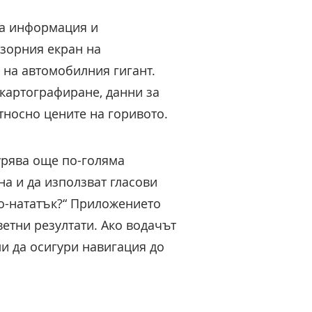
за информация и
зорния екран на
) на автомобилния гигант.
картографиране, данни за
тносно цените на горивото.
гурява още по-голяма
на и да използват гласови
по-нататък?“ Приложението
ветни резултати. Ако водачът
и да осигури навигация до