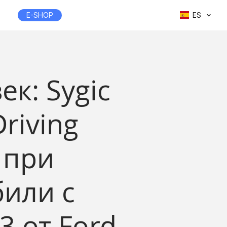
E-SHOP
ES
к: Sygic
riving
 при
или с
3 от Ford