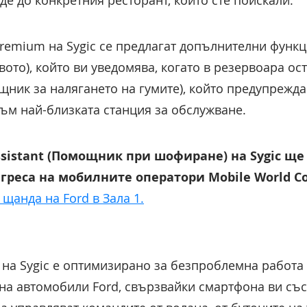
де до конкретния ресторант, който сте поискали.“
Premium на Sygic се предлагат допълнителни функц
вото), който ви уведомява, когато в резервоара ост
мощник за налягането на гумите), който предупрежд
към най-близката станция за обслужване.
ssistant (Помощник при шофиране) на Sygic ще
греса на мобилните оператори Mobile World Co
а щанда на Ford в Зала 1.
на Sygic е оптимизирано за безпроблемна работа 
а автомобили Ford, свързвайки смартфона ви със