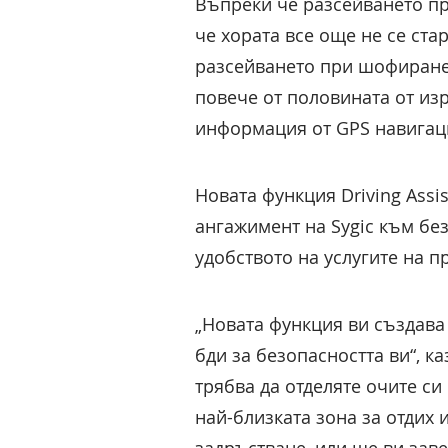
Въпреки че разсейването п
че хората все още не се ста
разсейването при шофиране
повече от половината от изр
информация от GPS навигаци
Новата функция Driving Ass
ангажимент на Sygic към без
удобството на услугите на п
„Новата функция ви създава 
бди за безопасността ви“, к
трябва да отделяте очите си
най-близката зона за отдих 