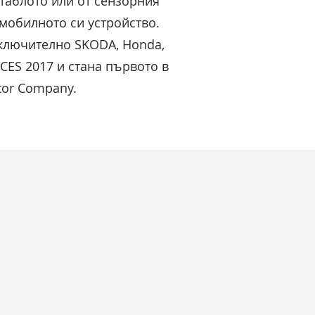
 таблото или от сензорния
мобилното си устройство.
включително SKODA, Honda,
 CES 2017 и стана първото в
tor Company.