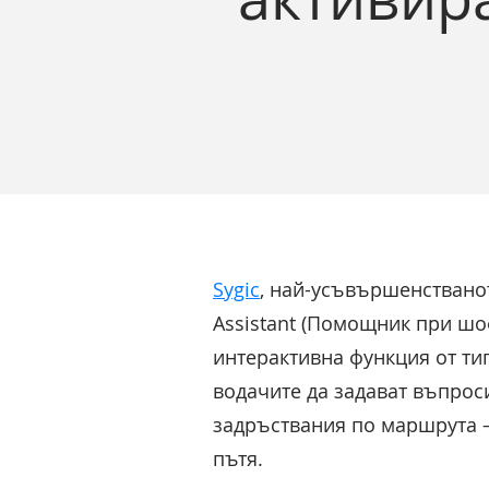
Sygic
, най-усъвършенстванот
Assistant (Помощник при шо
интерактивна функция от ти
водачите да задават въпрос
задръствания по маршрута – 
пътя.