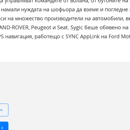
а управляват командите от волана, от бутоните на
а намали нуждата на шофьора да вземе и погледне 
 си на множество производители на автомобили, 
 LAND-ROVER, Peugeot и Seat. Sygic беше обявено на
S навигация, работещо с SYNC AppLink на Ford Mo