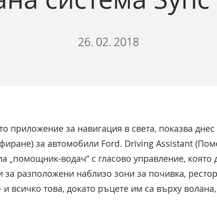
26. 02. 2018
о приложение за навигация в света, показва днес 
фиране) за автомобили Ford. Driving Assistant (П
па „помощник-водач“ с гласово управление, която
и за разположени наблизо зони за почивка, рестор
и всичко това, докато ръцете им са върху волана, 