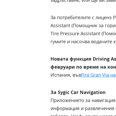
задръстване, или ще ви заве
За потребителите с лиценз 
Assistant (Помощник за гори
Tire Pressure Assistant (По
гумите и насочва водачите 
Новата функция Driving A
февруари по време на кон
Испания, във
Fira Gran Via н
За Sygic Car Navigation
Приложението за навигация 
информация и развлечения н