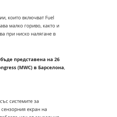
ии, които включват Fuel
ава малко гориво, както и
ава при ниско налягане в
 бъде представена на 26
ngress (MWC) в Барселона
,
със системите за
 сензорния екран на