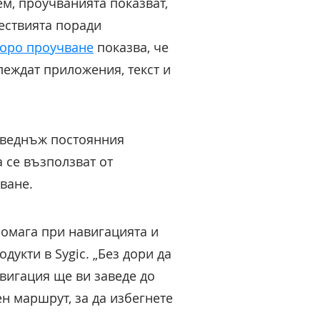
м, проучванията показват,
шествията поради
коро проучване
показва, че
леждат приложения, текст и
 веднъж постоянния
 се възползват от
ване.
помага при навигацията и
укти в Sygic. „Без дори да
авигация ще ви заведе до
н маршрут, за да избегнете