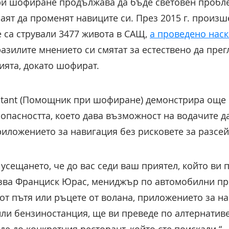
ри шофиране продължава да бъде световен пробле
раят да променят навиците си. През 2015 г. произ
 са стрували 3477 живота в САЩ,
а проведено нас
азилите мнението си смятат за естествено да прег
ята, докато шофират.
istant (Помощник при шофиране) демонстрира още
опасността, което дава възможност на водачите да
риложението за навигация без рисковете за разсей
усещането, че до вас седи ваш приятел, който ви 
азва Франциск Юрас, мениджър по автомобилни прод
 от пътя или ръцете от волана, приложението за н
или бензиностанция, ще ви преведе по алтернативе