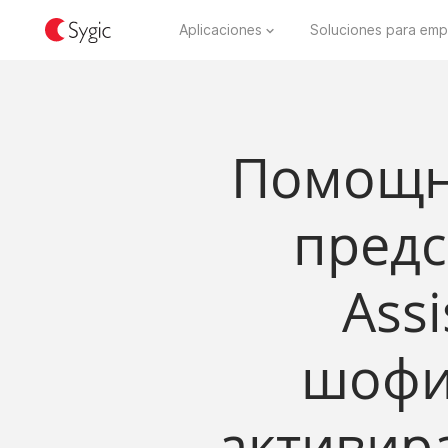
Aplicaciones
Soluciones para emp
Помощни
предс
Ass
шофи
активира