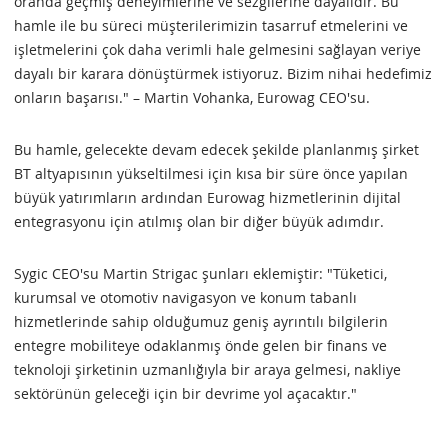
oranda geçmiş deneyimlerine ve sezgilerine dayalıdır. Bu
hamle ile bu süreci müşterilerimizin tasarruf etmelerini ve
işletmelerini çok daha verimli hale gelmesini sağlayan veriye
dayalı bir karara dönüştürmek istiyoruz. Bizim nihai hedefimiz
onların başarısı." – Martin Vohanka, Eurowag CEO'su.
Bu hamle, gelecekte devam edecek şekilde planlanmış şirket
BT altyapısının yükseltilmesi için kısa bir süre önce yapılan
büyük yatırımların ardından Eurowag hizmetlerinin dijital
entegrasyonu için atılmış olan bir diğer büyük adımdır.
Sygic CEO'su Martin Strigac şunları eklemiştir: "Tüketici,
kurumsal ve otomotiv navigasyon ve konum tabanlı
hizmetlerinde sahip olduğumuz geniş ayrıntılı bilgilerin
entegre mobiliteye odaklanmış önde gelen bir finans ve
teknoloji şirketinin uzmanlığıyla bir araya gelmesi, nakliye
sektörünün geleceği için bir devrime yol açacaktır."