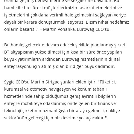
oranda geçmiş deneyimlerine ve sezgilerine dayalıdır. Bu
hamle ile bu süreci müşterilerimizin tasarruf etmelerini ve
işletmelerini çok daha verimli hale gelmesini sağlayan veriye
dayalı bir karara dönüştürmek istiyoruz. Bizim nihai hedefimiz
onların başarısı." – Martin Vohanka, Eurowag CEO'su.
Bu hamle, gelecekte devam edecek şekilde planlanmış şirket
BT altyapısının yükseltilmesi için kısa bir süre önce yapılan
büyük yatırımların ardından Eurowag hizmetlerinin dijital
entegrasyonu için atılmış olan bir diğer büyük adımdır.
Sygic CEO'su Martin Strigac şunları eklemiştir: "Tüketici,
kurumsal ve otomotiv navigasyon ve konum tabanlı
hizmetlerinde sahip olduğumuz geniş ayrıntılı bilgilerin
entegre mobiliteye odaklanmış önde gelen bir finans ve
teknoloji şirketinin uzmanlığıyla bir araya gelmesi, nakliye
sektörünün geleceği için bir devrime yol açacaktır."