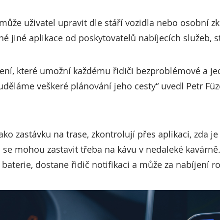
může uživatel upravit dle stáří vozidla nebo osobní z
né jiné aplikace od poskytovatelů nabíjecích služeb, s
šení, které umožní každému řidiči bezproblémové a je
uděláme veškeré plánování jeho cesty“ uvedl Petr Füz
 jako zastávku na trase, zkontrolují přes aplikaci, zda 
 se mohou zastavit třeba na kávu v nedaleké kavárně.
terie, dostane řidič notifikaci a může za nabíjení rov