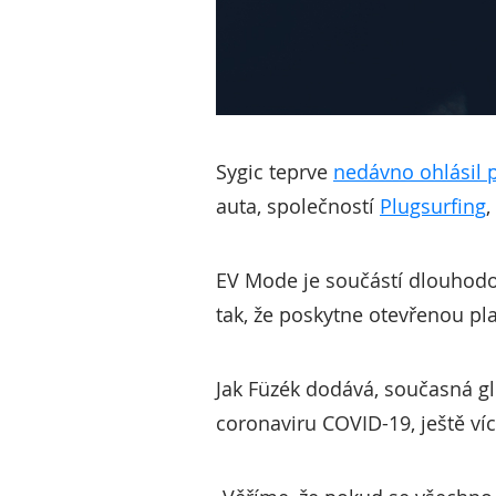
Sygic teprve
nedávno ohlásil p
auta, společností
Plugsurfing
,
EV Mode je součástí dlouhodob
tak, že poskytne otevřenou pla
Jak Füzék dodává, současná g
coronaviru COVID-19, ještě víc