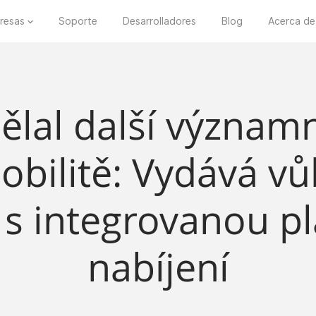
resas
Soporte
Desarrolladores
Blog
Acerca de
ělal další význam
obilitě: Vydává vů
 s integrovanou p
nabíjení