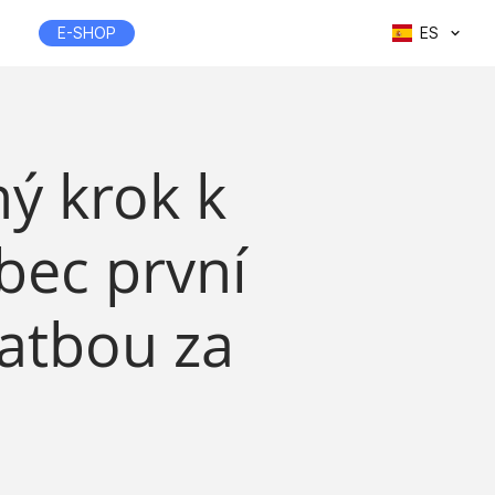
E-SHOP
ES
ný krok k
bec první
latbou za