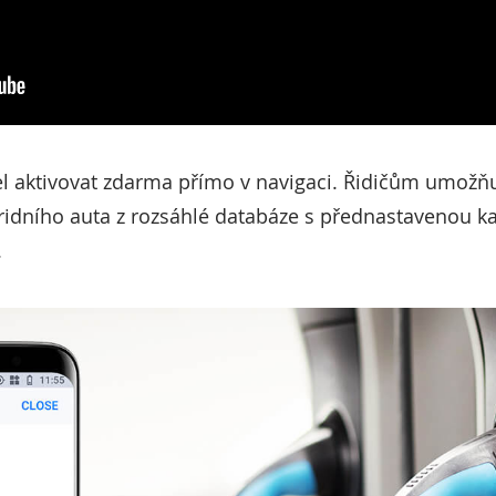
el aktivovat zdarma přímo v navigaci. Řidičům umožňu
bridního auta z rozsáhlé databáze s přednastavenou k
.