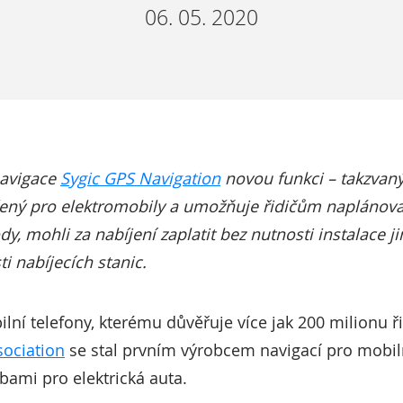
06. 05. 2020
navigace
Sygic GPS Navigation
novou funkci – takzvaný
ený pro elektromobily a umožňuje řidičům naplánovat 
y, mohli za nabíjení zaplatit bez nutnosti instalace j
i nabíjecích stanic.
ilní telefony, kterému důvěřuje více jak 200 milionu ř
sociation
se stal prvním výrobcem navigací pro mobiln
bami pro elektrická auta.