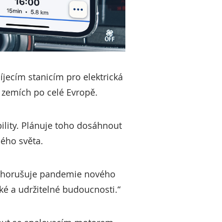
jecím stanicím pro elektrická
8 zemích po celé Evropě.
bility. Plánuje toho dosáhnout
lého světa.
ě zhorušuje pandemie nového
ké a udržitelné budoucnosti.“