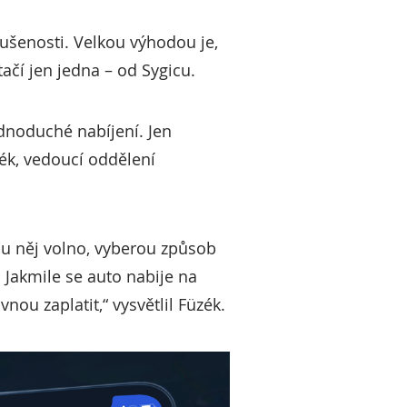
kušenosti. Velkou výhodou je,
tačí jen jedna – od Sygicu.
dnoduché nabíjení. Jen
ék, vedoucí oddělení
je u něj volno, vyberou způsob
 Jakmile se auto nabije na
nou zaplatit,“ vysvětlil Füzék.