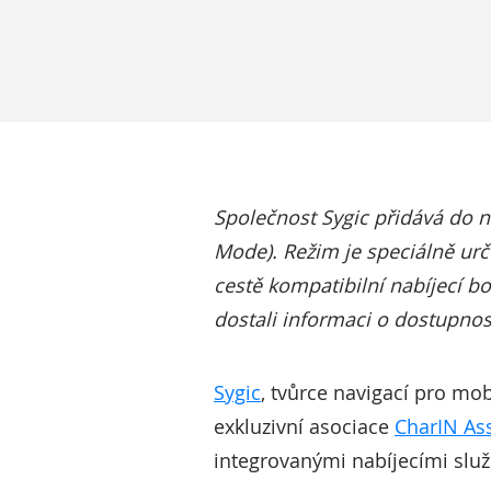
Společnost Sygic přidává do 
Mode). Režim je speciálně urč
cestě kompatibilní nabíjecí bod
dostali informaci o dostupnost
Sygic
, tvůrce navigací pro mob
exkluzivní asociace
CharIN As
integrovanými nabíjecími služ