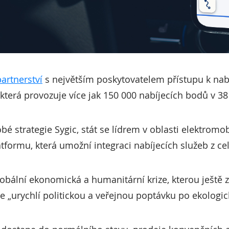
artnerství
s největším poskytovatelem přístupu k nabí
 která provozuje více jak 150 000 nabíjecích bodů v 3
é strategie Sygic, stát se lídrem v oblasti elektromo
tformu, která umožní integraci nabíjecích služeb z ce
lobální ekonomická a humanitární krize, kterou ješt
e „urychlí politickou a veřejnou poptávku po ekologic