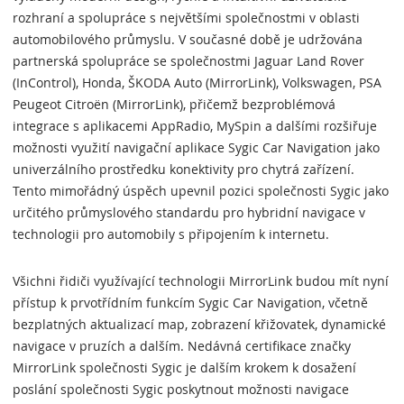
rozhraní a spolupráce s největšími společnostmi v oblasti
automobilového průmyslu. V současné době je udržována
partnerská spolupráce se společnostmi Jaguar Land Rover
(InControl), Honda, ŠKODA Auto (MirrorLink), Volkswagen, PSA
Peugeot Citroën (MirrorLink), přičemž bezproblémová
integrace s aplikacemi AppRadio, MySpin a dalšími rozšiřuje
možnosti využití navigační aplikace Sygic Car Navigation jako
univerzálního prostředku konektivity pro chytrá zařízení.
Tento mimořádný úspěch upevnil pozici společnosti Sygic jako
určitého průmyslového standardu pro hybridní navigace v
technologii pro automobily s připojením k internetu.
Všichni řidiči využívající technologii MirrorLink budou mít nyní
přístup k prvotřídním funkcím Sygic Car Navigation, včetně
bezplatných aktualizací map, zobrazení křižovatek, dynamické
navigace v pruzích a dalším. Nedávná certifikace značky
MirrorLink společnosti Sygic je dalším krokem k dosažení
poslání společnosti Sygic poskytnout možnosti navigace