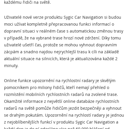
každému řidiči na světě.
Uživatelé nové verze produktu Sygic Car Navigation si budou
moci užívat kompletně přepracovanou funkci informací o
dopravní situaci v reálném čase s automatickou změnou trasy
v případě, že na vybrané trase hrozí nové zdržení. Díky tomu
uživatelé ušetří čas, protože se mohou vyhnout dopravním
zácpám a snadno najdou nejrychlejší trasu k cíli na základě
aktuální situace na silnicích, která je aktualizována každé 2
minuty.
Online funkce upozornění na rychlostní radary je skvělým
pomocníkem pro miliony řidičů, kteří nemají přehled o
rozmístění mobilních rychlostních radarů na zvolené trase.
Okamžité informace z největší online databáze rychlostních
radarů na světě pomůže řidičům jezdit bezpečněji a vyhnout
se drahým pokutám. Upozornění na rychlostí radary je jednou
z nejoblíbenějších funkcí v produktu Sygic Car Navigation a
každý den je do ní odesláno více než 60 000 hlášení od