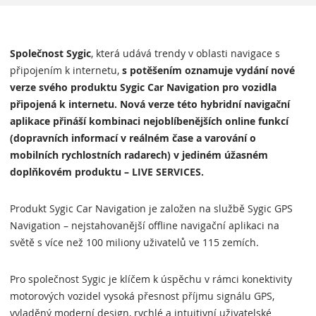
Společnost Sygic
, která udává trendy v oblasti navigace s
připojením k internetu,
s potěšením oznamuje vydání nové
verze svého produktu Sygic Car Navigation pro vozidla
připojená k internetu. Nová verze této hybridní navigační
aplikace přináší kombinaci nejoblíbenějších online funkcí
(dopravních informací v reálném čase a varování o
mobilních rychlostních radarech) v jediném úžasném
doplňkovém produktu – LIVE SERVICES.
Produkt Sygic Car Navigation je založen na službě Sygic GPS
Navigation – nejstahovanější offline navigační aplikaci na
světě s více než 100 miliony uživatelů ve 115 zemích.
Pro společnost Sygic je klíčem k úspěchu v rámci konektivity
motorových vozidel vysoká přesnost příjmu signálu GPS,
vyladěný moderní design, rychlé a intuitivní uživatelské