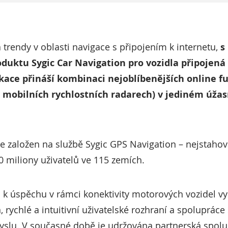
á trendy v oblasti navigace s připojením k internetu,
s
duktu Sygic Car Navigation pro vozidla připojená
ikace přináší kombinaci nejoblíbenějších online f
o mobilních rychlostních radarech) v jediném ú
je založen na službě Sygic GPS Navigation – nejstahova
00 miliony uživatelů ve 115 zemích.
m k úspěchu v rámci konektivity motorových vozidel v
rychlé a intuitivní uživatelské rozhraní a spolupráce
slu. V současné době je udržována partnerská spolu