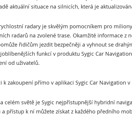
kladě aktuální situace na silnicích, která je aktualizov
ychlostní radary je skvělým pomocníkem pro miliony ř
ních radarů na zvolené trase. Okamžité informace z n
 pomůže řidičům jezdit bezpečněji a vyhnout se dra
ejoblíbenějších funkcí v produktu Sygic Car Navigation
ení od uživatelů.
i k zakoupení přímo v aplikaci Sygic Car Navigation v 
a celém světě je Sygic nejpřístupnější hybridní navig
u a přístup k ní můžete získat z každého předního m