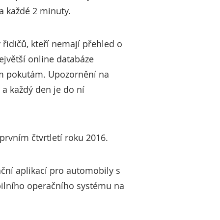
ána každé 2 minuty.
idičů, kteří nemají přehled o
ejvětší online databáze
hým pokutám. Upozornění na
 a každý den je do ní
prvním čtvrtletí roku 2016.
ační aplikací pro automobily s
obilního operačního systému na