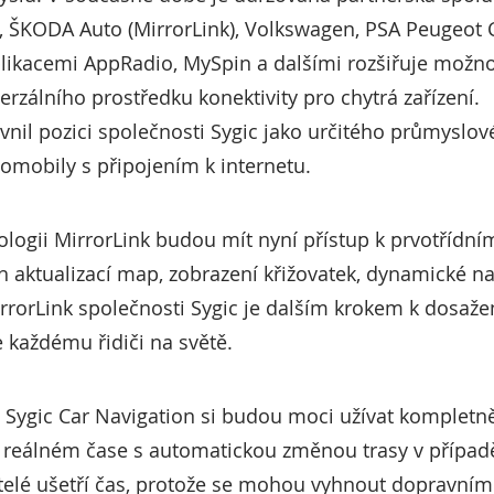
, ŠKODA Auto (MirrorLink), Volkswagen, PSA Peugeot C
ikacemi AppRadio, MySpin a dalšími rozšiřuje možnost
erzálního prostředku konektivity pro chytrá zařízení.
il pozici společnosti Sygic jako určitého průmyslov
tomobily s připojením k internetu.
hnologii MirrorLink budou mít nyní přístup k prvotřídn
h aktualizací map, zobrazení křižovatek, dynamické na
rrorLink společnosti Sygic je dalším krokem k dosažen
 každému řidiči na světě.
u Sygic Car Navigation si budou moci užívat komplet
v reálném čase s automatickou změnou trasy v případě
atelé ušetří čas, protože se mohou vyhnout dopravn