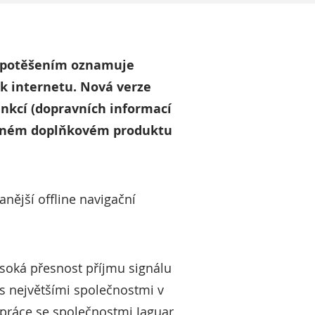
 potěšením oznamuje
 k internetu. Nová verze
unkcí (dopravních informací
žasném doplňkovém produktu
nější offline navigační
ysoká přesnost příjmu signálu
 s největšími společnostmi v
práce se společnostmi Jaguar