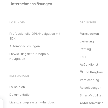
Unternehmenslösungen
LÖSUNGEN
BRANCHEN
Professionelle GPS-Navigation mit
Fernstrecken
SDK
Lieferung
Automobil-Lösungen
Rettung
Entwicklungskit für Maps &
Taxi
Navigation
Außendienst
Öl und Bergbau
RESSOURCEN
Versicherung
Fallstudien
Reiselösungen
Dokumentation
Smart-Mobilität
Lizenzierungssystem-Handbuch
Abfallsammlung