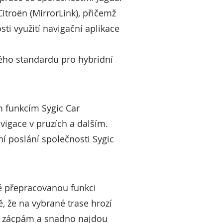
itroën (MirrorLink), přičemž
i využití navigační aplikace
ého standardu pro hybridní
ím funkcím Sygic Car
vigace v pruzích a dalším.
í poslání společnosti Sygic
ně přepracovanou funkci
, že na vybrané trase hrozí
ím zácpám a snadno najdou