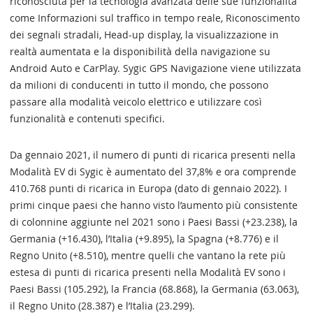
riconosciuta per la tecnologia avanzata delle sue funzionalità
come Informazioni sul traffico in tempo reale, Riconoscimento
dei segnali stradali, Head-up display, la visualizzazione in
realtà aumentata e la disponibilità della navigazione su
Android Auto e CarPlay. Sygic GPS Navigazione viene utilizzata
da milioni di conducenti in tutto il mondo, che possono
passare alla modalità veicolo elettrico e utilizzare così
funzionalità e contenuti specifici.
Da gennaio 2021, il numero di punti di ricarica presenti nella
Modalità EV di Sygic è aumentato del 37,8% e ora comprende
410.768 punti di ricarica in Europa (dato di gennaio 2022). I
primi cinque paesi che hanno visto l’aumento più consistente
di colonnine aggiunte nel 2021 sono i Paesi Bassi (+23.238), la
Germania (+16.430), l’Italia (+9.895), la Spagna (+8.776) e il
Regno Unito (+8.510), mentre quelli che vantano la rete più
estesa di punti di ricarica presenti nella Modalità EV sono i
Paesi Bassi (105.292), la Francia (68.868), la Germania (63.063),
il Regno Unito (28.387) e l’Italia (23.299).