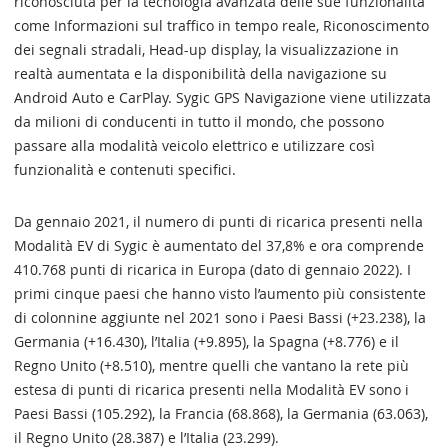
riconosciuta per la tecnologia avanzata delle sue funzionalità
come Informazioni sul traffico in tempo reale, Riconoscimento
dei segnali stradali, Head-up display, la visualizzazione in
realtà aumentata e la disponibilità della navigazione su
Android Auto e CarPlay. Sygic GPS Navigazione viene utilizzata
da milioni di conducenti in tutto il mondo, che possono
passare alla modalità veicolo elettrico e utilizzare così
funzionalità e contenuti specifici.
Da gennaio 2021, il numero di punti di ricarica presenti nella
Modalità EV di Sygic è aumentato del 37,8% e ora comprende
410.768 punti di ricarica in Europa (dato di gennaio 2022). I
primi cinque paesi che hanno visto l’aumento più consistente
di colonnine aggiunte nel 2021 sono i Paesi Bassi (+23.238), la
Germania (+16.430), l’Italia (+9.895), la Spagna (+8.776) e il
Regno Unito (+8.510), mentre quelli che vantano la rete più
estesa di punti di ricarica presenti nella Modalità EV sono i
Paesi Bassi (105.292), la Francia (68.868), la Germania (63.063),
il Regno Unito (28.387) e l’Italia (23.299).