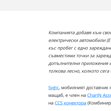
Компанията добавя към сво
електрически автомобили (E
къс пробег с едно зареждан
съвместими точки за зарежд
допълнителни приложения и 
толкова лесно, колкото сега 
Sygic
, мобилният доставчик 
мащаб, е член на
CharIN Ass
на
CCS конектора
(Комбинира