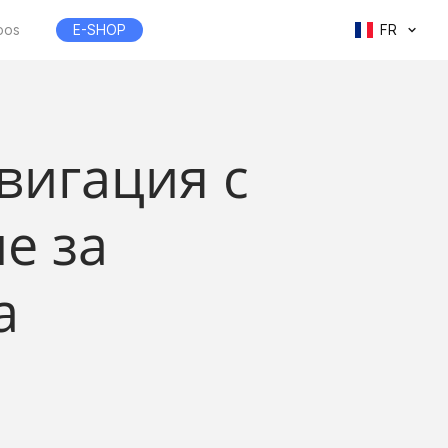
pos
E-SHOP
FR
вигация с
е за
а