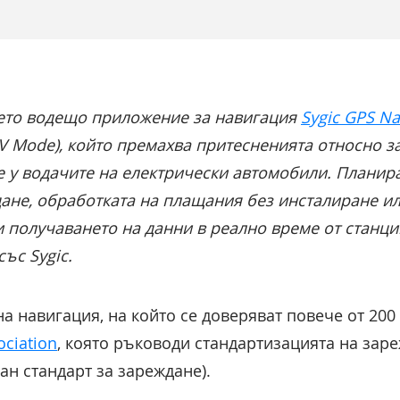
ето водещо приложение за навигация
Sygic GPS Na
V Mode), който премахва притесненията относно з
е у водачите на електрически автомобили. Планир
ане, обработката на плащания без инсталиране ил
получаването на данни в реално време от станции
със Sygic.
на навигация, на който се доверяват повече от 20
ociation
, която ръководи стандартизацията на зар
н стандарт за зареждане).