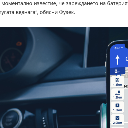
т моментално известие, че зареждането на батерия
лугата веднага“, обясни Фузек.