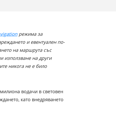
vigation
режима за
ареждането и евентуален по-
ането на маршрута със
и използване на други
те никога не е било
0 милиона водачи в световен
еждането, като внедряването