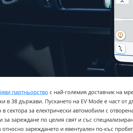
бяви партньорство
с най-големия доставчик на мре
ки в 38 държави. Пускането на EV Mode е част от 
р в сектора за електрически автомобили с отворе
и за зареждане по целия свят и със специализира
а относно зареждането и евентуален по-къс пробег