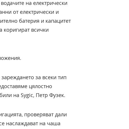
 водачите на електрически
анни от електрически и
ително батерия и капацитет
а коригират всички
ложения.
 зареждането за всеки тип
едоставяме цялостно
или на Sygic, Петр Фузек.
игацията, проверяват дали
се наслаждават на чаша