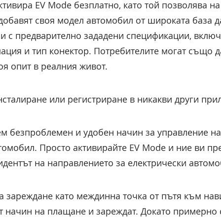
ктивира EV Mode безплатно, като той позволява на
добавят своя модел автомобил от широката база д
и с предварително зададени спецификации, включ
мация и тип конектор. Потребителите могат също д
оя опит в реалния живот.
инсталиране или регистриране в никакви други при
м безпроблемен и удобен начин за управление на
омобил. Просто активирайте EV Mode и ние ви пр
идентът на направлението за електрически автомоб
за зареждане като междинна точка от пътя към нав
т начин на плащане и зареждат. Докато примерно 