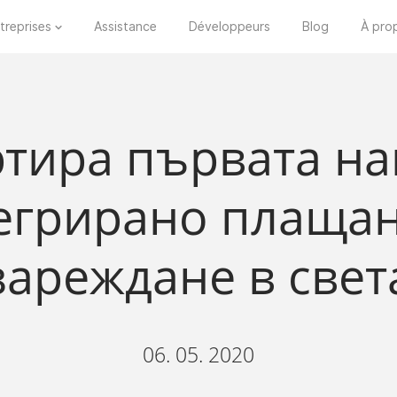
treprises
Assistance
Développeurs
Blog
À pro
артира първата на
егрирано плащан
зареждане в свет
06. 05. 2020