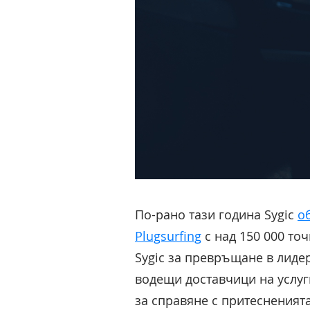
По-рано тази година Sygic
о
Plugsurfing
с над 150 000 точ
Sygic за превръщане в лиде
водещи доставчици на услуг
за справяне с притесненият