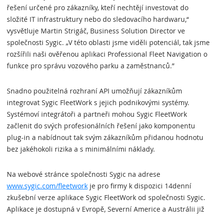
řešení určené pro zákazníky, kteří nechtějí investovat do
složité IT infrastruktury nebo do sledovacího hardwaru,“
vysvětluje Martin Strigáč, Business Solution Director ve
společnosti Sygic. „V této oblasti jsme viděli potenciál, tak jsme
rozšířili naši ověřenou aplikaci Professional Fleet Navigation o
funkce pro správu vozového parku a zaměstnanců.”
Snadno použitelná rozhraní API umožňují zákazníkům
integrovat Sygic FleetWork s jejich podnikovými systémy.
Systémoví integrátoři a partneři mohou Sygic FleetWork
začlenit do svých profesionálních řešení jako komponentu
plug-in a nabídnout tak svým zákazníkům přidanou hodnotu
bez jakéhokoli rizika a s minimálními náklady.
Na webové stránce společnosti Sygic na adrese
www.sygic.com/fleetwork
je pro firmy k dispozici 14denní
zkušební verze aplikace Sygic FleetWork od společnosti Sygic.
Aplikace je dostupná v Evropě, Severní Americe a Austrálii již