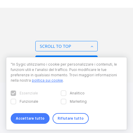
SCROLL TO TOP
BACK TO OVERVIEW
"In Sygic utilizziamo i cookie per personalizzare i contenuti, le
funzioni utili e l'analisi del traffico. Puoi modificare le tue
preferenze in qualsiasi momento. Trovi maggiori informazioni
nella nostra
politica sui cookie
.
Essenziale
Analitico
Funzionale
Marketing
Accettare tutto
Rifiutare tutto
Copyright © 2026 Sygic. All right reserved. Developed by
Wisdom
Factory