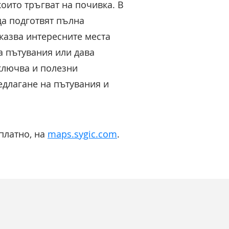
оито тръгват на почивка. В
да подготвят пълна
оказва интересните места
а пътувания или дава
включва и полезни
едлагане на пътувания и
платно, на
maps.sygic.com
.