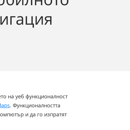
вигация
ето на уеб функционалност
Maps
. Функционалността
компютър и да го изпратят