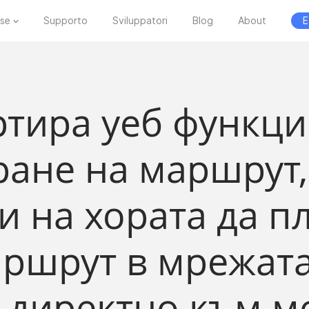
ese
Supporto
Sviluppatori
Blog
About
E
артира уеб функц
ране на маршрут,
и на хората да п
ршрут в мрежата
 директно към 