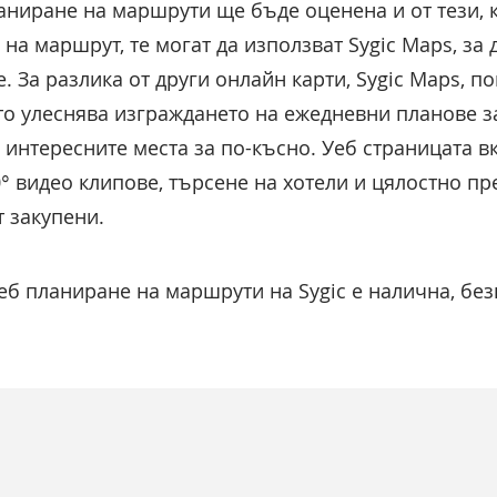
аниране на маршрути ще бъде оценена и от тези, к
а маршрут, те могат да използват Sygic Maps, за 
. За разлика от други онлайн карти, Sygic Maps, п
ето улеснява изграждането на ежедневни планове з
 интересните места за по-късно. Уеб страницата 
° видео клипове, търсене на хотели и цялостно пр
т закупени.
еб планиране на маршрути на Sygic е налична, без