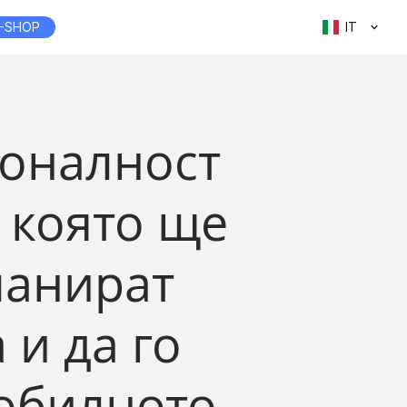
-SHOP
IT
ионалност
 която ще
ланират
 и да го
мобилното