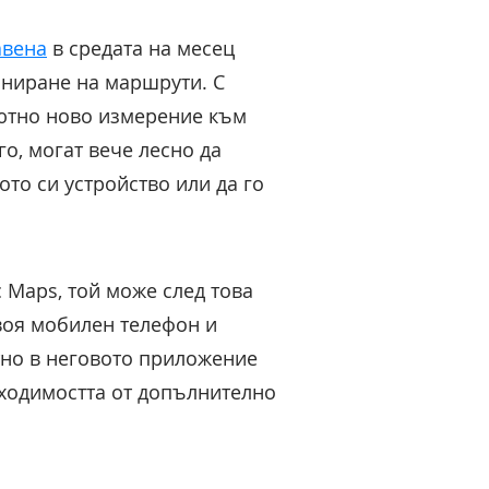
авена
в средата на месец
ланиране на маршрути. С
лютно ново измерение към
о, могат вече лесно да
то си устройство или да го
c Maps, той може след това
своя мобилен телефон и
тно в неговото приложение
обходимостта от допълнително