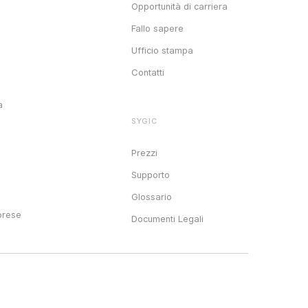
Opportunità di carriera
Fallo sapere
Ufficio stampa
Contatti
a
SYGIC
o
Prezzi
e
Supporto
Glossario
prese
Documenti Legali