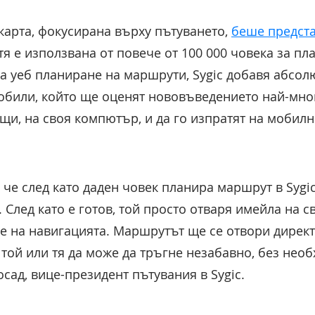
 карта, фокусирана върху пътуването,
беше предст
 тя е използвана от повече от 100 000 човека за п
а уеб планиране на маршрути, Sygic добавя абсо
мобили, който ще оценят нововъведението най-мног
и, на своя компютър, и да го изпратят на мобилно
, че след като даден човек планира маршрут в Sygi
. След като е готов, той просто отваря имейла на 
не на навигацията. Маршрутът ще се отвори дирек
че той или тя да може да тръгне незабавно, без не
сад, вице-президент пътувания в Sygic.