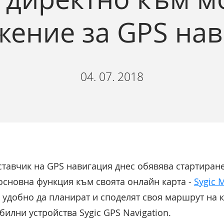
ение за GPS на
04. 07. 2018
ставчик на GPS навигация днес обявява стартиран
основна функция към своята онлайн карта -
Sygic 
 удобно да планират и споделят своя маршрут на 
илни устройства Sygic GPS Navigation.