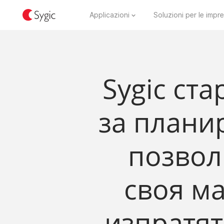
Applicazioni
Soluzioni per le impr
Sygic ст
за плани
позвол
своя ма
изпратят