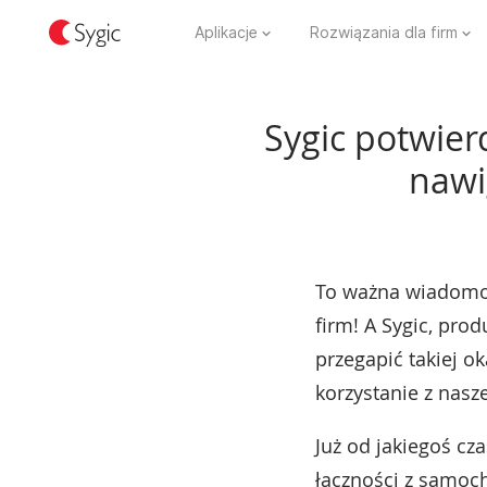
Aplikacje
Rozwiązania dla firm
Sygic potwier
nawi
To ważna wiadomoś
firm! A Sygic, pro
przegapić takiej o
korzystanie z nas
Już od jakiegoś cz
łączności z samoc