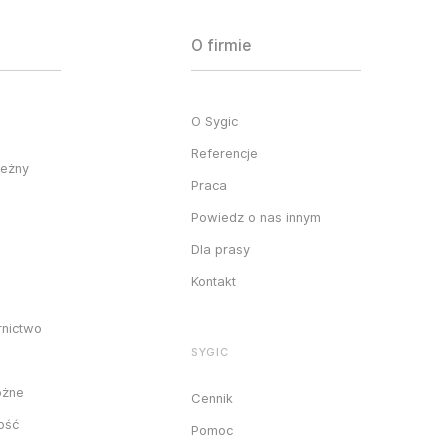
O firmie
O Sygic
Referencje
ieżny
Praca
Powiedz o nas innym
Dla prasy
Kontakt
rnictwo
SYGIC
óżne
Cennik
ność
Pomoc