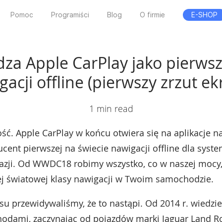
Pomoc
Programiści
Blog
O firmie
E-SHOP
dza Apple CarPlay jako pierw
gacji offline (pierwszy zrzut ek
1 min read
ć. Apple CarPlay w końcu otwiera się na aplikacje n
ducent pierwszej na świecie nawigacji offline dla syst
kazji. Od WWDC18 robimy wszystko, co w naszej mocy,
zej światowej klasy nawigacji w Twoim samochodzie.
asu przewidywaliśmy, że to nastąpi. Od 2014 r. wiedz
hodami, zaczynając od pojazdów marki Jaguar Land Ro