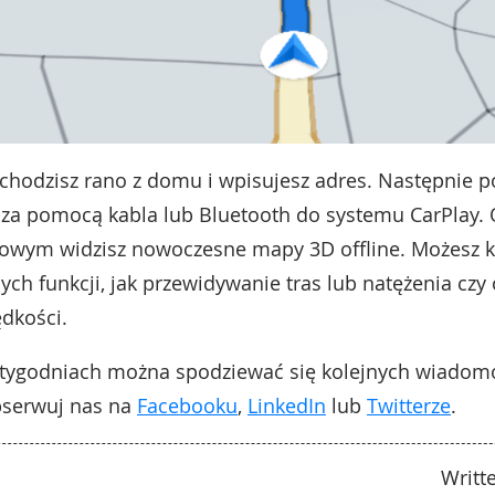
chodzisz rano z domu i wpisujesz adres. Następnie p
za pomocą kabla lub Bluetooth do systemu CarPlay. O
wym widzisz nowoczesne mapy 3D offline. Możesz k
ych funkcji, jak przewidywanie tras lub natężenia czy 
dkości.
ygodniach można spodziewać się kolejnych wiadomo
Obserwuj nas na
Facebooku
,
LinkedIn
lub
Twitterze
.
Writt