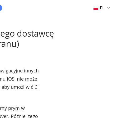
PL
szego dostawcę
ranu)
awigacyjne innych
emu iOS, nie może
 aby umożliwić Ci
iemy prym w
ver. Później tego