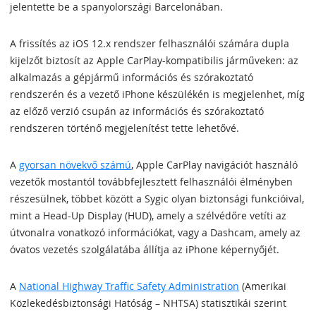
jelentette be a spanyolországi Barcelonában.
A frissítés az iOS 12.x rendszer felhasználói számára dupla
kijelzőt biztosít az Apple CarPlay-kompatibilis járműveken: az
alkalmazás a gépjármű információs és szórakoztató
rendszerén és a vezető iPhone készülékén is megjelenhet, míg
az előző verzió csupán az információs és szórakoztató
rendszeren történő megjelenítést tette lehetővé.
A
gyorsan növekvő számú
, Apple CarPlay navigációt használó
vezetők mostantól továbbfejlesztett felhasználói élményben
részesülnek, többet között a Sygic olyan biztonsági funkcióival,
mint a Head-Up Display (HUD), amely a szélvédőre vetíti az
útvonalra vonatkozó információkat, vagy a Dashcam, amely az
óvatos vezetés szolgálatába állítja az iPhone képernyőjét.
A
National Highway Traffic Safety Administration
(Amerikai
Közlekedésbiztonsági Hatóság – NHTSA) statisztikái szerint