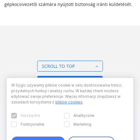
gépkocsivezetői számára nyújtott biztonság iránti küldetését.
SCROLL TO TOP
BACK TO OVERVIEW
W Sygic używamy plików cookie w celu dostosowania treści,
przydatnych funkcji i analizy ruchu. W każdej chwili możesz
edytować swoje preferencje. Więcej informacji znajdziesz w
zasadach korzystania z
plików cookies
.
Niezbędne
Analityczne
Funkcjonalne
Marketing