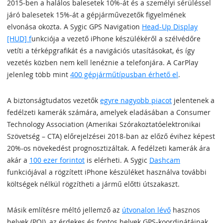
2015-ben a halálos balesetek 10%-át és a személyi sérüléssel
járó balesetek 15%-át a gépjárművezetők figyelmének
elvonása okozta. A Sygic GPS Navigation
Head-Up Display
[HUD] f
unkciója a vezető iPhone készülékéről a szélvédőre
vetíti a térképgrafikát és a navigációs utasításokat, és így
vezetés közben nem kell lenéznie a telefonjára. A CarPlay
jelenleg több mint
400 gépjárműtípusban érhető el
.
A biztonságtudatos vezetők
egyre nagyobb piacot
jelentenek a
fedélzeti kamerák számára, amelyek eladásában a Consumer
Technology Association (Amerikai Szórakoztatóelektronikai
Szövetség – CTA) előrejelzései 2018-ban az előző évihez képest
20%-os növekedést prognosztizáltak. A fedélzeti kamerák ára
akár a
100 ezer forintot
is elérheti. A Sygic
Dashcam
funkciójával a rögzített iPhone készüléket használva további
költségek nélkül rögzítheti a jármű előtti útszakaszt.
Másik említésre méltó jellemző az
útvonalon lévő
hasznos
helyek (POI), az érdekes és fontos helyek GPS-koordinátáinak