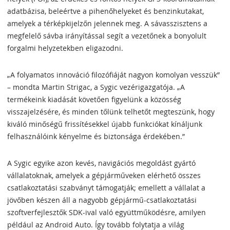
adatbázisa, beleértve a pihenőhelyeket és benzinkutakat,
amelyek a térképkijelzőn jelennek meg. A sávasszisztens a
megfelelő sávba irányítással segít a vezetőnek a bonyolult
forgalmi helyzetekben eligazodni.
„A folyamatos innováció filozófiáját nagyon komolyan vesszük”
– mondta Martin Strigac, a Sygic vezérigazgatója. „A
termékeink kiadását követően figyelünk a közösség
visszajelzésére, és minden tőlünk telhetőt megteszünk, hogy
kiváló minőségű frissítésekkel újabb funkciókat kínáljunk
felhasználóink kényelme és biztonsága érdekében.”
A Sygic egyike azon kevés, navigációs megoldást gyártó
vállalatoknak, amelyek a gépjárműveken elérhető összes
csatlakoztatási szabványt támogatják; emellett a vállalat a
jövőben készen áll a nagyobb gépjármű-csatlakoztatási
szoftverfejlesztők SDK-ival való együttműködésre, amilyen
például az Android Auto. Így tovább folytatja a világ