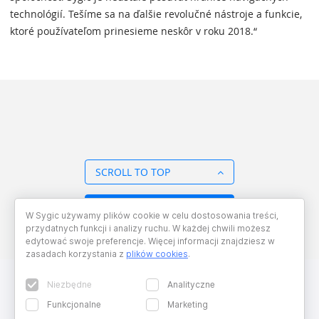
technológií. Tešíme sa na ďalšie revolučné nástroje a funkcie,
ktoré používateľom prinesieme neskôr v roku 2018.“
SCROLL TO TOP
BACK TO OVERVIEW
W Sygic używamy plików cookie w celu dostosowania treści,
przydatnych funkcji i analizy ruchu. W każdej chwili możesz
edytować swoje preferencje. Więcej informacji znajdziesz w
zasadach korzystania z
plików cookies
.
Niezbędne
Analityczne
Funkcjonalne
Marketing