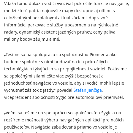
Vďaka tomu dokážu vodiči využívať pokročilé funkcie navigácie,
medzi ktoré patria najnovšie mapy dostupné aj offline s
celoživotnými bezplatnými aktualizáciami, dopravné
informácie, parkovacie služby, upozornenia na rýchlostné
radary, dynamický asistent jazdných pruhov, ceny paliva,
milióny bodov záujmu a iné.
„Tešíme sa na spoluprácu so spoločnosťou Pioneer a ako
budeme spoločne s nimi budovať na ich pokročilých
technológiách týkajúcich sa prepojiteľnosti vozidiel. Pokúsime
sa spoločnými silami ešte viac zvýšiť bezpečnosť a
jednoduchosť navigácie vo vozidle, aby si vodiči mohli lepšie
vychutnať zážitok z jazdy,“ povedal
Štefan Jančiga
,
viceprezident spoločnosti Sygic pre automobilový priemysel.
„Veľmi sa tešíme na spoluprácu so spoločnosťou Sygic a na
rozšírenie možností výberu navigačných aplikácií pre našich
používateľov. Navigácia zabudovaná priamo vo vozidle je