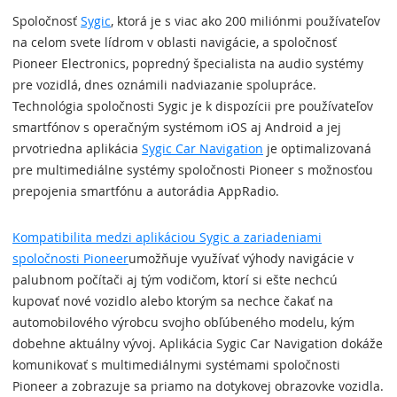
Spoločnosť
Sygic
, ktorá je s viac ako 200 miliónmi používateľov
na celom svete lídrom v oblasti navigácie, a spoločnosť
Pioneer Electronics, popredný špecialista na audio systémy
pre vozidlá, dnes oznámili nadviazanie spolupráce.
Technológia spoločnosti Sygic je k dispozícii pre používateľov
smartfónov s operačným systémom iOS aj Android a jej
prvotriedna aplikácia
Sygic Car Navigation
je optimalizovaná
pre multimediálne systémy spoločnosti Pioneer s možnosťou
prepojenia smartfónu a autorádia AppRadio.
Kompatibilita medzi aplikáciou Sygic a zariadeniami
spoločnosti Pioneer
umožňuje využívať výhody navigácie v
palubnom počítači aj tým vodičom, ktorí si ešte nechcú
kupovať nové vozidlo alebo ktorým sa nechce čakať na
automobilového výrobcu svojho obľúbeného modelu, kým
dobehne aktuálny vývoj. Aplikácia Sygic Car Navigation dokáže
komunikovať s multimediálnymi systémami spoločnosti
Pioneer a zobrazuje sa priamo na dotykovej obrazovke vozidla.