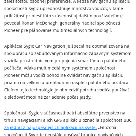
záležitosťou osobnej preferencie. A keďže navigačnú aplikáciu
spoločnosti Sygic uprednostňuje množstvo vodičov, vítame
príležitosť priniesť túto skúsenosť aj ďalším používateľom,“
povedal Ronan McDonagh, generálny riaditeľ spoločnosti
Pioneer pre plánovanie multimediálnych technológií.
Aplikácia Sygic Car Navigation je špeciálne optimalizovaná na
spoluprácu so zabudovaným informačno-zábavným systémom
vozidla prostredníctvom prepojenia smartfónu a palubného
počítača. Vďaka multimediálnym systémom spoločnosti
Pioneer môžu vodiči pohodlne ovládať navigačnú aplikáciu
priamo na veľkom a prehľadnom displeji palubného počítača.
Cieľom tejto technológie je obmedziť potrebu vodiča používať
a sledovať mobilné zariadenie počas jazdy.
Spoločnosti Sygic v súčasnosti patrí absolútne prvenstvo na
trhu s navigáciami a ich GPS aplikáciu označila spoločnosť BBC
za jednu z najúspešnejších aplikácií na svete.
„Filozofia
spoločnosti Sygic je neustále posúvať hranice navigačných