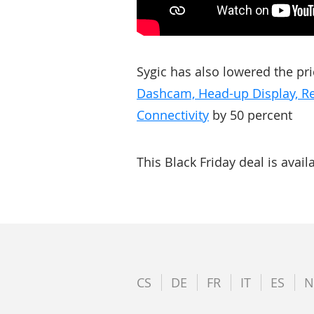
Sygic has also lowered the pri
Dashcam, Head-up Display, Re
Connectivity
by 50 percent
This Black Friday deal is avai
CS
DE
FR
IT
ES
N