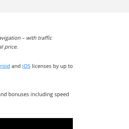
igation – with traffic
l price.
roid
and
iOS
licenses by up to
and bonuses including speed