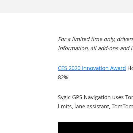
For a limited time only, drive
information, all add-ons and l
CES 2020 Innovation Award
Ho
82%.
Sygic GPS Navigation uses T
limits, lane assistant, TomTo