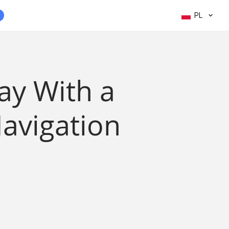
PL
day With a
avigation