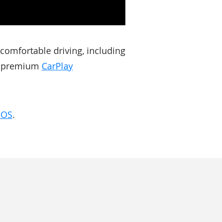
 comfortable driving, including
ts premium
CarPlay
iOS
.