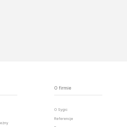
O firmie
O Sygic
Referencje
ieżny