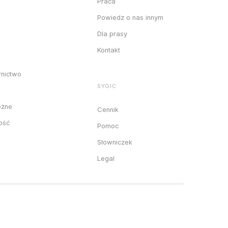
Praca
Powiedz o nas innym
Dla prasy
Kontakt
rnictwo
SYGIC
óżne
Cennik
ność
Pomoc
Słowniczek
Legal