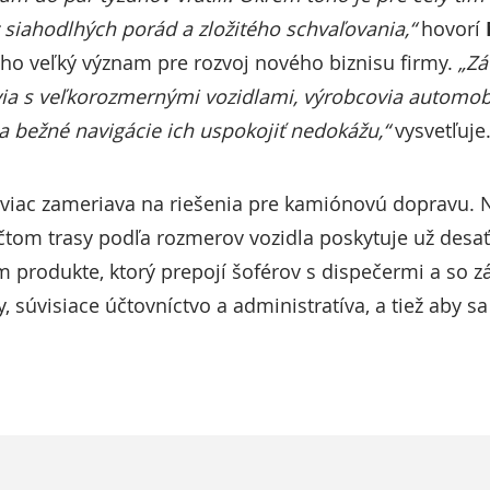
 siahodlhých porád a zložitého schvaľovania,“
hovorí
ho veľký význam pre rozvoj nového biznisu firmy.
„Zá
via s veľkorozmernými vozidlami, výrobcovia automobil
 a bežné navigácie ich uspokojiť nedokážu,“
vysvetľuje
 viac zameriava na riešenia pre kamiónovú dopravu. 
tom trasy podľa rozmerov vozidla poskytuje už desať
 produkte, ktorý prepojí šoférov s dispečermi a so zá
 súvisiace účtovníctvo a administratíva, a tiež aby sa 