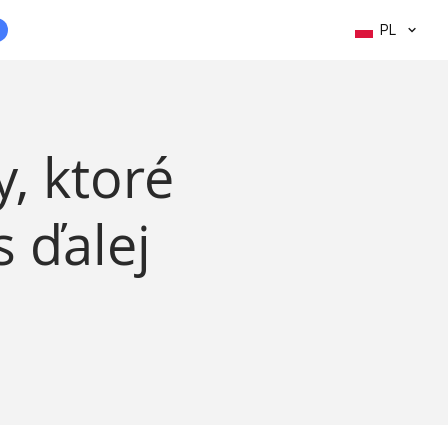
PL
, ktoré
 ďalej