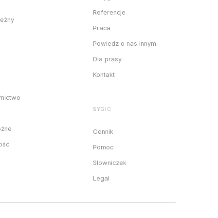
Referencje
ieżny
Praca
Powiedz o nas innym
Dla prasy
Kontakt
rnictwo
SYGIC
óżne
Cennik
ność
Pomoc
Słowniczek
Legal