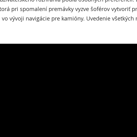
ktorá pri spomalení premávky vyzve šoférov vytvoriť p
 vo vývoji navigácie pre kamióny. Uvedenie všetkých n