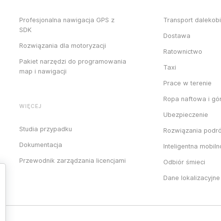
Profesjonalna nawigacja GPS z
Transport dalekob
SDK
Dostawa
Rozwiązania dla motoryzacji
Ratownictwo
Pakiet narzędzi do programowania
Taxi
map i nawigacji
Prace w terenie
Ropa naftowa i gó
WIĘCEJ
Ubezpieczenie
Studia przypadku
Rozwiązania podr
Dokumentacja
Inteligentna mobil
Przewodnik zarządzania licencjami
Odbiór śmieci
Dane lokalizacyjne