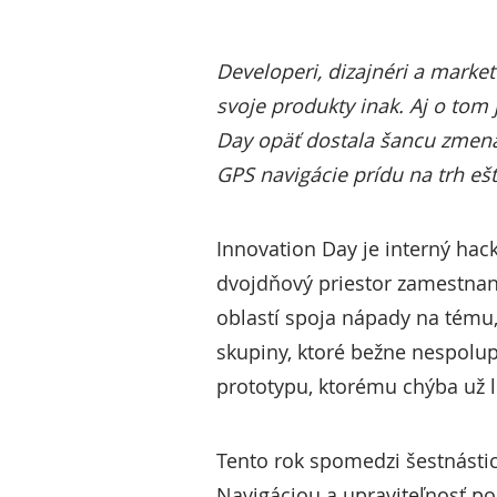
Developeri, dizajnéri a marketé
svoje produkty inak. Aj o tom 
Day opäť dostala šancu zmena
GPS navigácie prídu na trh eš
Innovation Day je interný hack
dvojdňový priestor zamestnan
oblastí spoja nápady na tému,
skupiny, ktoré bežne nespolu
prototypu, ktorému chýba už l
Tento rok spomedzi šestnástic
Navigáciou a upraviteľnosť p