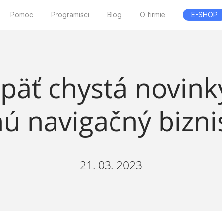
Pomoc
Programiści
Blog
O firmie
E-SHOP
opäť chystá novinky
ú navigačný biznis
21. 03. 2023