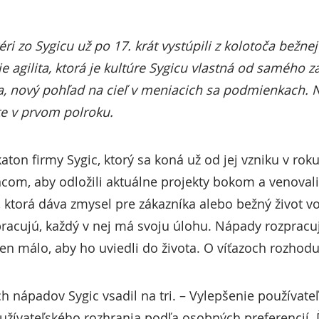
ri zo Sygicu už po 17. krát vystúpili z kolotoča bežnej
je agilita, ktorá je kultúre Sygicu vlastná od samého 
, nový pohľad na cieľ v meniacich sa podmienkach. N
te v prvom polroku.
aton firmy Sygic, ktorý sa koná už od jej vzniku v ro
com, aby odložili aktuálne projekty bokom a venoval
 ktorá dáva zmysel pre zákazníka alebo bežný život v
pracujú, každý v nej má svoju úlohu. Nápady rozprac
en málo, aby ho uviedli do života. O víťazoch rozhodu
h nápadov Sygic vsadil na tri. – Vylepšenie používate
oužívateľského rozhrania podľa osobných preferencií.