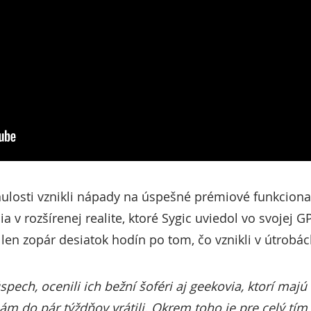
ulosti vznikli nápady na úspešné prémiové funkciona
 v rozšírenej realite, ktoré Sygic uviedol vo svojej G
 len zopár desiatok hodín po tom, čo vznikli v útrobá
spech, ocenili ich bežní šoféri aj geekovia, ktorí majú
nám do pár týždňov vrátili. Okrem toho je pre celý tím