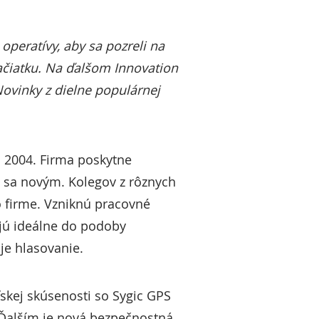
 operatívy, aby sa pozreli na
začiatku. Na ďalšom Innovation
ovinky z dielne populárnej
ku 2004. Firma poskytne
i sa novým. Kolegov z rôznych
o firme. Vzniknú pracovné
ujú ideálne do podoby
je hlasovanie.
ľskej skúsenosti so Sygic GPS
 Ďalším je nová bezpečnostná