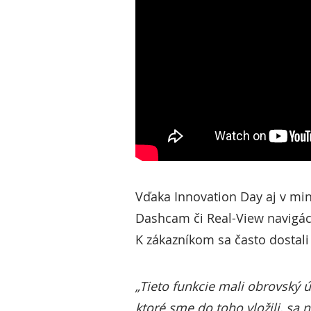
Vďaka Innovation Day aj v min
Dashcam či Real-View navigácia
K zákazníkom sa často dostali
„Tieto funkcie mali obrovský ú
ktoré sme do toho vložili, sa 