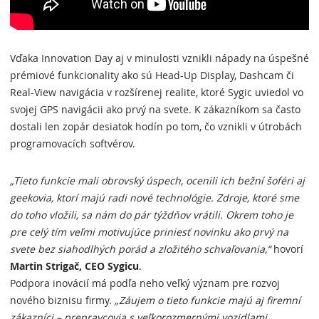
Vďaka Innovation Day aj v minulosti vznikli nápady na úspešné
prémiové funkcionality ako sú Head-Up Display, Dashcam či
Real-View navigácia v rozšírenej realite, ktoré Sygic uviedol vo
svojej GPS navigácii ako prvý na svete. K zákazníkom sa často
dostali len zopár desiatok hodín po tom, čo vznikli v útrobách
programovacích softvérov.
„Tieto funkcie mali obrovský úspech, ocenili ich bežní šoféri aj
geekovia, ktorí majú radi nové technológie. Zdroje, ktoré sme
do toho vložili, sa nám do pár týždňov vrátili. Okrem toho je
pre celý tím veľmi motivujúce priniesť novinku ako prvý na
svete bez siahodlhých porád a zložitého schvaľovania,“
hovorí
Martin Strigač, CEO Sygicu
.
Podpora inovácií má podľa neho veľký význam pre rozvoj
nového biznisu firmy.
„Záujem o tieto funkcie majú aj firemní
zákazníci – prepravcovia s veľkorozmernými vozidlami,