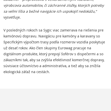
výrobcovia automobilov, či záchranné zložky, ktorých potreby
sa veľmi líšia a bežné navigácie ich uspokojiť nedokážu,“
vysvetľuje.
V posledných rokoch sa Sygic viac zameriava na riešenia pre
kamiónovú dopravu. Navigáciu pre kamióny a karavany so
špecifickým výpočtom trasy podľa rozmerov vozidla poskytuje
už desať rokov. Ako člen skupiny Eurowag pracuje na
digitálnom produkte, ktorý prepojí šoférov s dispečermi a so
zákazníkmi tak, aby sa zvýšila efektívnosť komerčnej dopravy,
súvisiace účtovníctvo a administratíva, a tiež aby sa znížila
ekologická záťaž na cestách.