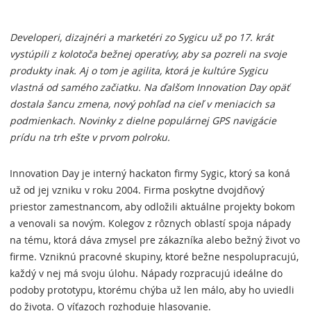
Developeri, dizajnéri a marketéri zo Sygicu už po 17. krát
vystúpili z kolotoča bežnej operatívy, aby sa pozreli na svoje
produkty inak. Aj o tom je agilita, ktorá je kultúre Sygicu
vlastná od samého začiatku. Na ďalšom Innovation Day opäť
dostala šancu zmena, nový pohľad na cieľ v meniacich sa
podmienkach. Novinky z dielne populárnej GPS navigácie
prídu na trh ešte v prvom polroku.
Innovation Day je interný hackaton firmy Sygic, ktorý sa koná
už od jej vzniku v roku 2004. Firma poskytne dvojdňový
priestor zamestnancom, aby odložili aktuálne projekty bokom
a venovali sa novým. Kolegov z rôznych oblastí spoja nápady
na tému, ktorá dáva zmysel pre zákazníka alebo bežný život vo
firme. Vzniknú pracovné skupiny, ktoré bežne nespolupracujú,
každý v nej má svoju úlohu. Nápady rozpracujú ideálne do
podoby prototypu, ktorému chýba už len málo, aby ho uviedli
do života. O víťazoch rozhoduje hlasovanie.