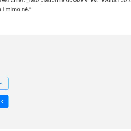
 řekl Cmar. „Tato platforma dokáže vnést revoluci do 
 i mimo ně.“