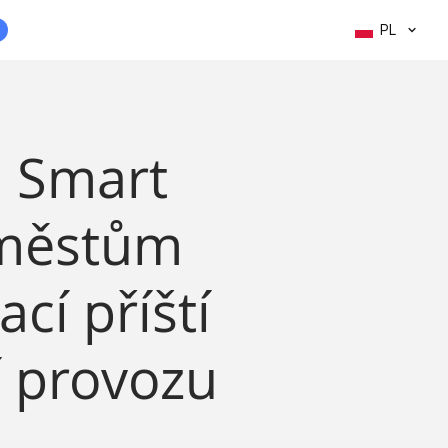
PL
i Smart
 městům
cí příští
í provozu