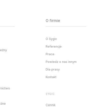
O firmie
O Sygic
Referencje
ieżny
Praca
Powiedz o nas innym
Dla prasy
Kontakt
rnictwo
SYGIC
óżne
Cennik