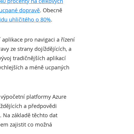
40 procenty na celkových
 ucpané dopravě
. Obecně
idu uhličitého o 80%
.
plikace pro navigaci a řízení
vy ze strany dojíždějících, a
voj tradičnějších aplikací
rychlejších a méně ucpaných
 výpočetní platformy Azure
íždějících a předpovědi
. Na základě těchto dat
lem zajistit co možná