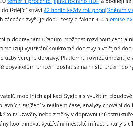
 EU
téměř 1 procento jejího ročního HDP
a podílejí se
dojíždějící stráví
42 hodin každý rok popojížděním v
ch zácpách zvyšuje dobu cesty o faktor 3–4 a
emise ox
stním dopravnám úřadům možnost rozvinout centrální a
timalizují využívání soukromé dopravy a veřejné dopra
 služby veřejné dopravy. Platforma rovněž umožňuje vý
teré obyvatelům umožní dostat se na místo určení po 
vatelů mobilních aplikací Sygic a s využitím cloudové
pravních zatížení v reálném čase, analýzy chování doj
ékoliv uzávěry nebo změny v dopravní infrastruktuře
y koordinovat využívání městské infrastruktury s cí