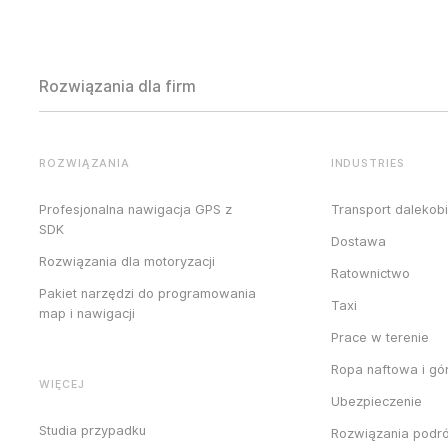
Rozwiązania dla firm
ROZWIĄZANIA
INDUSTRIES
Profesjonalna nawigacja GPS z
Transport dalekob
SDK
Dostawa
Rozwiązania dla motoryzacji
Ratownictwo
Pakiet narzędzi do programowania
Taxi
map i nawigacji
Prace w terenie
Ropa naftowa i gó
WIĘCEJ
Ubezpieczenie
Studia przypadku
Rozwiązania podr