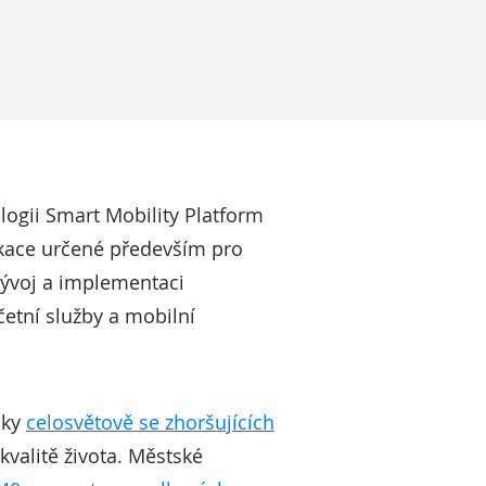
ologii Smart Mobility Platform
ikace určené především pro
vývoj a implementaci
četní služby a mobilní
iky
celosvětově se zhoršujících
kvalitě života. Městské