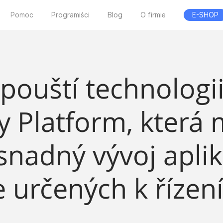
Pomoc
Programiści
Blog
O firmie
E-SHOP
spouští technologi
ty Platform, která
nadný vývoj aplika
 určených k řízen