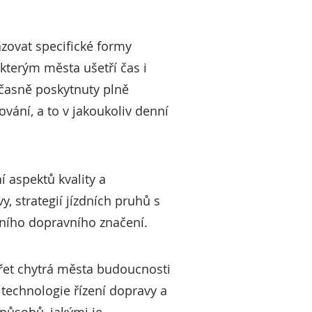
zovat specifické formy
 kterým města ušetří čas i
učasně poskytnuty plně
vání, a to v jakoukoliv denní
 aspektů kvality a
, strategií jízdních pruhů s
vního dopravního značení.
řet chytrá města budoucnosti
 technologie řízení dopravy a