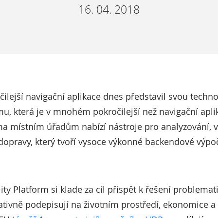
16. 04. 2018
čilejší navigační aplikace dnes představil svou techn
mu, která je v mnohém pokročilejší než navigační apl
orma místním úřadům nabízí nástroje pro analyzování, 
 dopravy, který tvoří vysoce výkonné backendové výpo
ty Platform si klade za cíl přispět k řešení problemat
gativně podepisují na životním prostředí, ekonomice a 