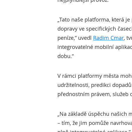
„Tato naše platforma, která 
dopravy ve specifických časech
peníze,“ uvedl
Radim Cmar
, t
integrovatelné mobilní aplikac
dobu.“
V rámci platformy města mohou
udržitelnosti, predikci dopadů
přednostním právem, služeb od
„Na základě úspěchu našich m
– tím, že jim pomůže navrhova