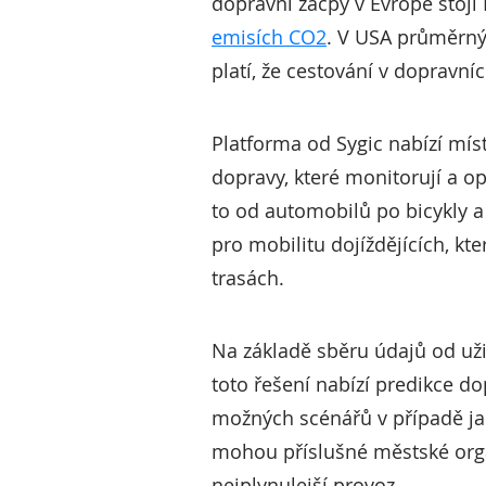
dopravní zácpy v Evropě stojí
emisích CO2
. V USA průměrný 
platí, že cestování v dopravní
Platforma od Sygic nabízí mí
dopravy, které monitorují a op
to od automobilů po bicykly a
pro mobilitu dojíždějících, k
trasách.
Na základě sběru údajů od uži
toto řešení nabízí predikce do
možných scénářů v případě jak
mohou příslušné městské orgán
nejplynulejší provoz.