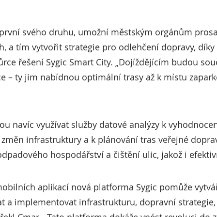
je první svého druhu, umožní městským orgánům prosa
, a tím vytvořit strategie pro odlehčení dopravy, díky
vůrce řešení Sygic Smart City. „Dojíždějícím budou so
e – ty jim nabídnou optimální trasy až k místu zaparko
 navíc využívat služby datové analýzy k vyhodnocení
 změn infrastruktury a k plánování tras veřejné dopravy
padového hospodářství a čištění ulic, jakož i efekti
obilních aplikací nová platforma Sygic pomůže vytvá
t a implementovat infrastrukturu, dopravní strategie,