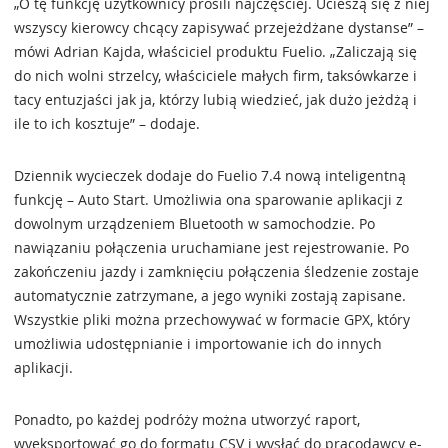
„O tę funkcję użytkownicy prosili najczęściej. Ucieszą się z niej
wszyscy kierowcy chcący zapisywać przejeżdżane dystanse” –
mówi Adrian Kajda, właściciel produktu Fuelio. „Zaliczają się
do nich wolni strzelcy, właściciele małych firm, taksówkarze i
tacy entuzjaści jak ja, którzy lubią wiedzieć, jak dużo jeżdżą i
ile to ich kosztuje” – dodaje.
Dziennik wycieczek dodaje do Fuelio 7.4 nową inteligentną
funkcję – Auto Start. Umożliwia ona sparowanie aplikacji z
dowolnym urządzeniem Bluetooth w samochodzie. Po
nawiązaniu połączenia uruchamiane jest rejestrowanie. Po
zakończeniu jazdy i zamknięciu połączenia śledzenie zostaje
automatycznie zatrzymane, a jego wyniki zostają zapisane.
Wszystkie pliki można przechowywać w formacie GPX, który
umożliwia udostępnianie i importowanie ich do innych
aplikacji.
Ponadto, po każdej podróży można utworzyć raport,
wyeksportować go do formatu CSV i wysłać do pracodawcy e-