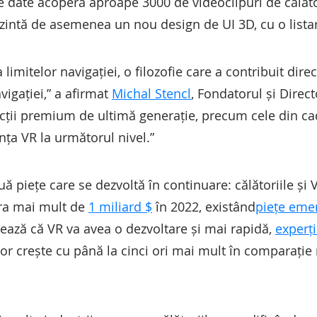
e date acoperă aproape 3000 de videoclipuri de călător
ezintă de asemenea un nou design de UI 3D, cu o lista
 limitelor navigației, o filozofie care a contribuit dire
vigației,” a afirmat
Michal Stencl
, Fondatorul și Direct
cții premium de ultimă generație, precum cele din cad
nța VR la următorul nivel.”
uă piețe care se dezvoltă în continuare: călătoriile și
era mai mult de
1 miliard $
în 2022, existând
piețe emer
zează că VR va avea o dezvoltare și mai rapidă,
experț
or crește cu până la cinci ori mai mult în comparație 