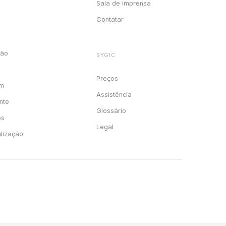
Sala de imprensa
Contatar
ção
SYGIC
Preços
em
Assistência
nte
Glossário
os
Legal
alização