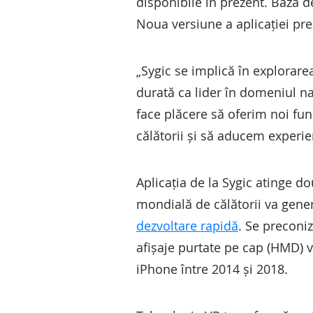
disponibile în prezent. Baza d
Noua versiune a aplicației pr
„Sygic se implică în explorarea
durată ca lider în domeniul na
face plăcere să oferim noi fun
călătorii și să aducem experie
Aplicația de la Sygic atinge do
mondială de călătorii va gen
dezvoltare rapidă
. Se preconi
afișaje purtate pe cap (HMD) v
iPhone între 2014 și 2018.