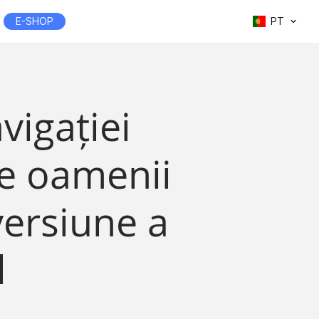
E-SHOP
PT
vigației
re oamenii
ersiune a
l