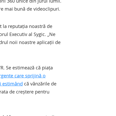
ii 360 unice din jurul lumii.
re mai bună de videoclipuri.
ct la reputația noastră de
orul Executiv al Sygic. „Ne
rul noii noastre aplicații de
 VR. Se estimează că piața
gente care sprijină o
ii estimând
că vânzările de
rata de creștere pentru