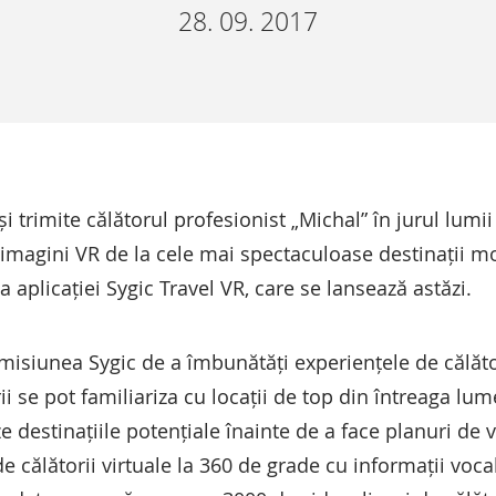
28. 09. 2017
și trimite călătorul profesionist „Michal” în jurul lum
 imagini VR de la cele mai spectaculoase destinații mo
aplicației Sygic Travel VR, care se lansează astăzi.
ă misiunea Sygic de a îmbunătăți experiențele de călă
ii se pot familiariza cu locații de top din întreaga lu
eze destinațiile potențiale înainte de a face planuri d
e călătorii virtuale la 360 de grade cu informații vocal