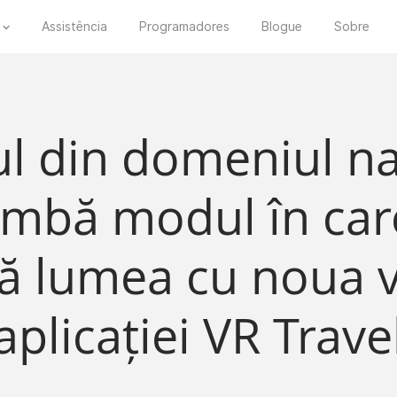
Assistência
Programadores
Blogue
Sobre
l din domeniul na
imbă modul în ca
ă lumea cu noua v
aplicației VR Trave