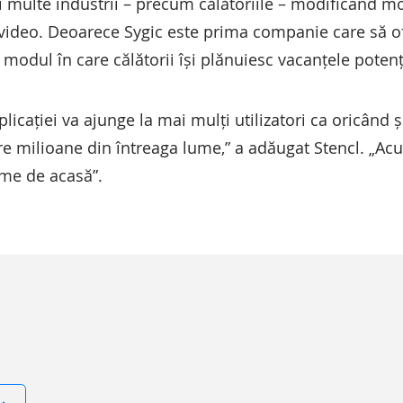
multe industrii – precum călătoriile – modificând m
video. Deoarece Sygic este prima companie care să ofer
odul în care călătorii își plănuiesc vacanțele potenț
icației va ajunge la mai mulți utilizatori ca oricând ș
tre milioane din întreaga lume,” a adăugat Stencl. „Ac
lume de acasă”.