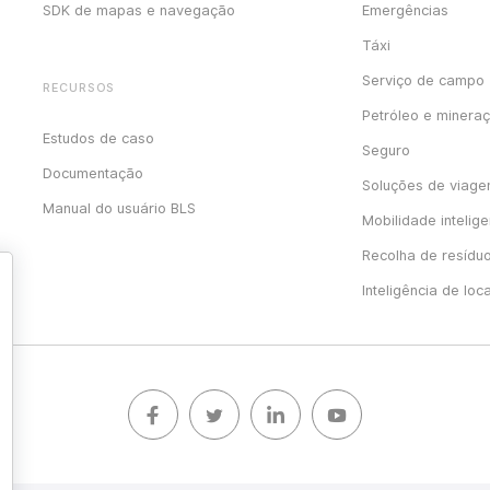
SDK de mapas e navegação
Emergências
Táxi
Serviço de campo
RECURSOS
Petróleo e minera
Estudos de caso
Seguro
Documentação
Soluções de viag
Manual do usuário BLS
Mobilidade intelige
Recolha de resídu
Inteligência de loc