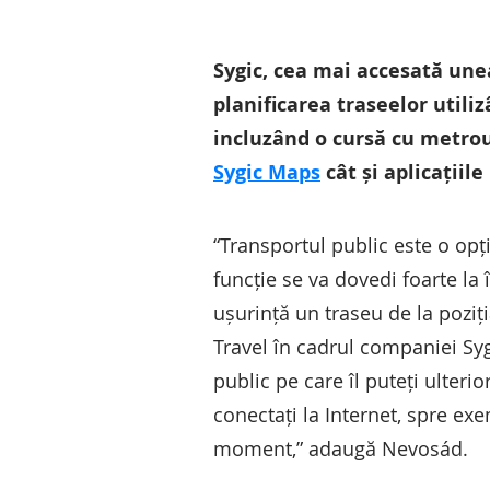
Sygic, cea mai accesată une
planificarea traseelor utili
incluzând o cursă cu metrou
Sygic Maps
cât și aplicațiil
“Transportul public este o opți
funcție se va dovedi foarte la
ușurință un traseu de la poziț
Travel în cadrul companiei Sygi
public pe care îl puteți ulter
conectați la Internet, spre exe
moment,” adaugă Nevosád.