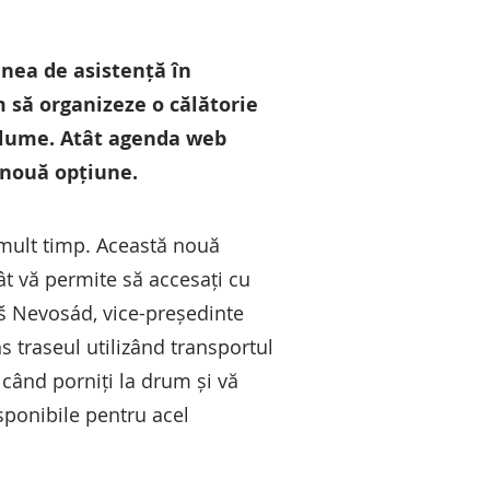
unea de asistență în
m să organizeze o călătorie
a lume. Atât agenda web
 nouă opțiune.
e mult timp. Această nouă
ât vă permite să accesați cu
áš Nevosád, vice-președinte
s traseul utilizând transportul
 când porniți la drum și vă
isponibile pentru acel