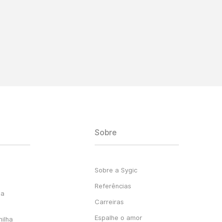
Sobre
Sobre a Sygic
Referências
ga
Carreiras
Espalhe o amor
milha