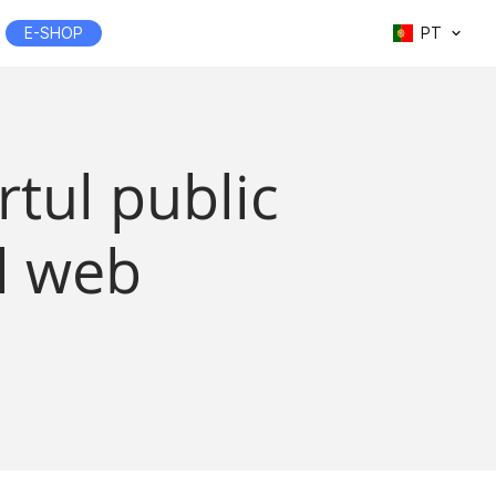
E-SHOP
PT
rtul public
ul web