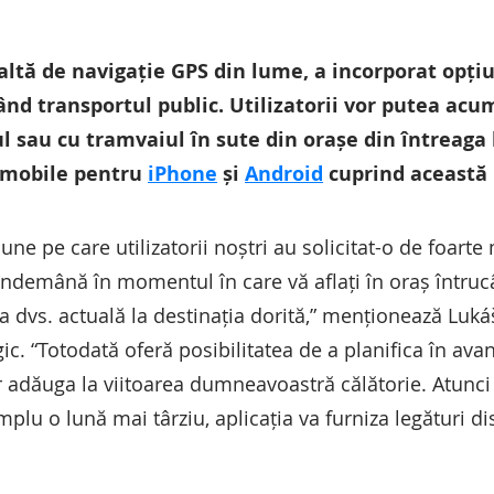
altă de navigație GPS din lume, a incorporat opți
zând transportul public. Utilizatorii vor putea acu
l sau cu tramvaiul în sute din orașe din întreag
e mobile pentru
iPhone
și
Android
cuprind această
une pe care utilizatorii noștri au solicitat-o de foart
 îndemână în momentul în care vă aflați în oraș întruc
ia dvs. actuală la destinația dorită,” menționează Luk
c. “Totodată oferă posibilitatea de a planifica în avan
ior adăuga la viitoarea dumneavoastră călătorie. Atunci
mplu o lună mai târziu, aplicația va furniza legături d