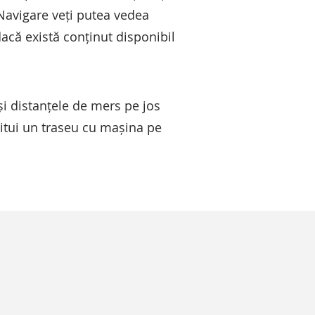
 Navigare veți putea vedea
dacă există conținut disponibil
și distanțele de mers pe jos
titui un traseu cu mașina pe