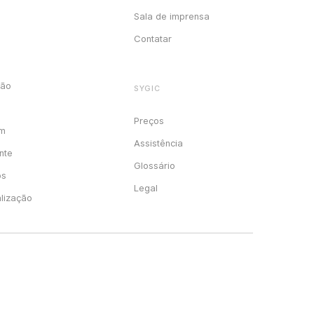
Sala de imprensa
Contatar
ção
SYGIC
Preços
em
Assistência
nte
Glossário
os
Legal
alização