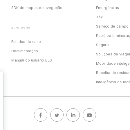
SDK de mapas e navegação
Emergências
Táxi
Serviço de campo
RECURSOS
Petróleo e minera
Estudos de caso
Seguro
Documentação
Soluções de viag
Manual do usuário BLS
Mobilidade intelige
Recolha de resídu
Inteligência de loc