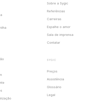
Sobre a Sygic
Referências
ga
Carreiras
Espalhe o amor
milha
Sala de imprensa
Contatar
ção
SYGIC
Preços
em
Assistência
nte
Glossário
os
Legal
alização