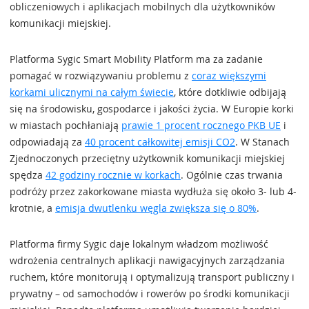
obliczeniowych i aplikacjach mobilnych dla użytkowników
komunikacji miejskiej.
Platforma Sygic Smart Mobility Platform ma za zadanie
pomagać w rozwiązywaniu problemu z
coraz większymi
korkami ulicznymi na całym świecie
, które dotkliwie odbijają
się na środowisku, gospodarce i jakości życia. W Europie korki
w miastach pochłaniają
prawie 1 procent rocznego PKB UE
i
odpowiadają za
40 procent całkowitej emisji CO2
. W Stanach
Zjednoczonych przeciętny użytkownik komunikacji miejskiej
spędza
42 godziny rocznie w korkach
. Ogólnie czas trwania
podróży przez zakorkowane miasta wydłuża się około 3- lub 4-
krotnie, a
emisja dwutlenku węgla zwiększa się o 80%
.
Platforma firmy Sygic daje lokalnym władzom możliwość
wdrożenia centralnych aplikacji nawigacyjnych zarządzania
ruchem, które monitorują i optymalizują transport publiczny i
prywatny – od samochodów i rowerów po środki komunikacji