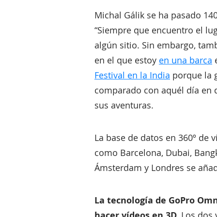
Michal Gálik se ha pasado 140
“Siempre que encuentro el lu
algún sitio. Sin embargo, ta
en el que estoy
en una barca
e
Festival en la India
porque la g
comparado con aquél día en
sus aventuras.
La base de datos en 360º de 
como Barcelona, Dubai, Bangko
Ámsterdam y Londres se añadi
La tecnología de GoPro Omni
hacer vídeos en 3D.
Los dos 