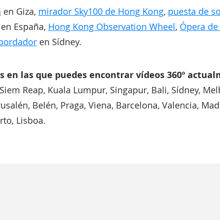
a
en Giza,
mirador Sky100 de Hong Kong
,
puesta de so
en España,
Hong Kong Observation Wheel
,
Ópera de
sbordador
en Sídney.
es en las que puedes encontrar vídeos 360º actua
Siem Reap, Kuala Lumpur, Singapur, Bali, Sídney, Mel
erusalén, Belén, Praga, Viena, Barcelona, Valencia, Mad
to, Lisboa.