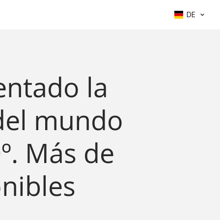
DE
entado la
del mundo
0º. Más de
nibles