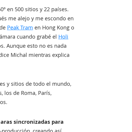
º en 500 sitios y 22 países.
pués me alejo y me escondo en
 de
Peak Tram
en Hong Kong o
cámara cuando grabé el
Holi
ros. Aunque esto no es nada
dice Michal mientras explica
s y sitios de todo el mundo,
, los de Roma, París,
os.
maras sincronizadas para
t-producción, creando así