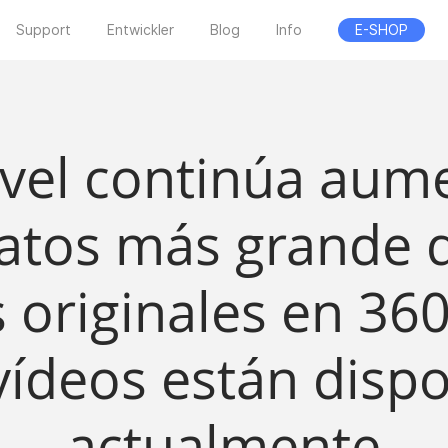
Support
Entwickler
Blog
Info
E-SHOP
avel continúa aum
datos más grande 
 originales en 36
vídeos están dispo
actualmente