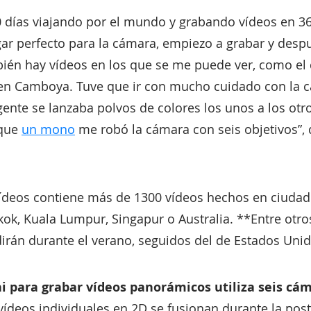
 días viajando por el mundo y grabando vídeos en 360
gar perfecto para la cámara, empiezo a grabar y des
mbién hay vídeos en los que se me puede ver, como el
n Camboya. Tuve que ir con mucho cuidado con la 
ente se lanzaba polvos de colores los unos a los ot
 que
un mono
me robó la cámara con seis objetivos”, 
vídeos contiene más de 1300 vídeos hechos en ciudade
k, Kuala Lumpur, Singapur o Australia. **Entre otros
rán durante el verano, seguidos del de Estados Unid
 para grabar vídeos panorámicos utiliza seis cá
vídeos individuales en 2D se fusionan durante la pos