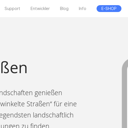
Support
Entwickler
Blog
Info
E-SHOP
aßen
andschaften genießen
winkelte Straßen“ für eine
regendsten landschaftlich
dungen zu finden.