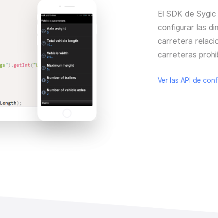
El SDK de Sygic 
configurar las di
carretera relaci
carreteras prohi
Ver las API de con