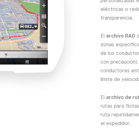
personalizadas e
eléctricas o red
transparencia.
El
archivo RAD
d
zonas específic
de los conductor
con precaución)
conductores ent
límite de veloci
El
archivo de r
rutas para flota
ruta repetidame
el expedidor.