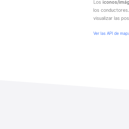
Los
iconos/imá
los conductores
visualizar las po
Ver las API de map