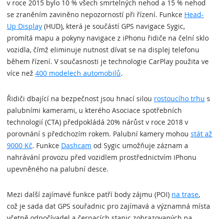
v roce 2015 bylo 10 % všech smrtelných nehod a 15 % nehod
se zraněním zaviněno nepozorností při řízení. Funkce
Head-
Up Display
(HUD), která je součástí GPS navigace Sygic,
promítá mapu a pokyny navigace z iPhonu řidiče na čelní sklo
vozidla, čímž eliminuje nutnost dívat se na displej telefonu
během řízení. V současnosti je technologie CarPlay použita ve
více než
400 modelech automobilů
.
Řidiči dbající na bezpečnost jsou hnací silou
rostoucího trhu
s
palubními kamerami, u kterého Asociace spotřebních
technologií (CTA) předpokládá 20% nárůst v roce 2018 v
porovnání s předchozím rokem. Palubní kamery mohou
stát až
9000 Kč
. Funkce
Dashcam
od Sygic umožňuje záznam a
nahrávání provozu před vozidlem prostřednictvím iPhonu
upevněného na palubní desce.
Mezi další zajímavé funkce patří body zájmu (POI)
na trase
,
což je sada dat GPS souřadnic pro zajímavá a významná místa
včetně odpočívadel a čerpacích stanic zobrazovaných na