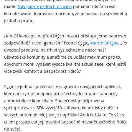
mapě.
Navigace v jízdních pruzích
pomáhá řidičům řešit
komplikované dopravní situace tím, že je navádí do správného
jízdního pruhu.
„K naší koncepci nepřetržitých inovací přistupujeme naprosto
zodpovědně,“ uvedl generální ředitel Sygic,
Martin Strigac
. „Po
uvedení produktu na trh si vyslechneme názor naší
uživatelské komunity a snažíme se udělat maximum pro to,
abychom mohli vydávat vysoce kvalitní aktualizace, které ještě
více zvýší komfort a bezpečnost řidičů.“
Sygic je jediná společnost v segmentu navigačních aplikací,
která poskytuje podporu pro všechnydostupné standardy
automobilové konektivity. Společnost je připravena
spolupracovat s SDK vývojářů softwaru konektivity dalších
velkých automobilek, jako je například Android Auto. To vše s
cílem prosazovat její poslání bezpečně navádět každého řidiče
na světě.