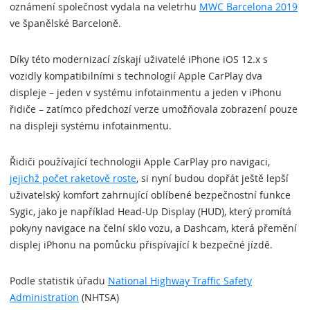
oznámení společnost vydala na veletrhu
MWC Barcelona 2019
ve španělské Barceloně.
Díky této modernizací získají uživatelé iPhone iOS 12.x s
vozidly kompatibilními s technologií Apple CarPlay dva
displeje – jeden v systému infotainmentu a jeden v iPhonu
řidiče – zatímco předchozí verze umožňovala zobrazení pouze
na displeji systému infotainmentu.
Řidiči používající technologii Apple CarPlay pro navigaci,
jejichž počet raketově roste
, si nyní budou dopřát ještě lepší
uživatelský komfort zahrnující oblíbené bezpečnostní funkce
Sygic, jako je například Head-Up Display (HUD), který promítá
pokyny navigace na čelní sklo vozu, a Dashcam, která přemění
displej iPhonu na pomůcku přispívající k bezpečné jízdě.
Podle statistik úřadu
National Highway Traffic Safety
Administration
(NHTSA)