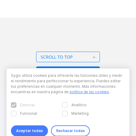
SCROLL TO TOP
BACK TO OVERVIEW
Sygic utiliza cookies para ofrecerte las funciones útiles y medir
el rendimiento para perfeccionar tu experiencia. Puedes editar
tus preferencias en cualquier momento. Más informaciones
encuentras en nuestra página de
política de las cookies
.
Esencial
Analítico
Funcional
Márketing
Aceptar todas
Rechazar todas
Copyright © 2026 Sygic. All right reserved. Developed by
Wisdom