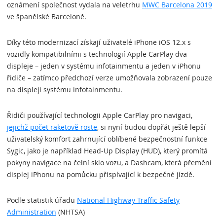
oznámení společnost vydala na veletrhu
MWC Barcelona 2019
ve španělské Barceloně.
Díky této modernizací získají uživatelé iPhone iOS 12.x s
vozidly kompatibilními s technologií Apple CarPlay dva
displeje – jeden v systému infotainmentu a jeden v iPhonu
řidiče – zatímco předchozí verze umožňovala zobrazení pouze
na displeji systému infotainmentu.
Řidiči používající technologii Apple CarPlay pro navigaci,
jejichž počet raketově roste
, si nyní budou dopřát ještě lepší
uživatelský komfort zahrnující oblíbené bezpečnostní funkce
Sygic, jako je například Head-Up Display (HUD), který promítá
pokyny navigace na čelní sklo vozu, a Dashcam, která přemění
displej iPhonu na pomůcku přispívající k bezpečné jízdě.
Podle statistik úřadu
National Highway Traffic Safety
Administration
(NHTSA)