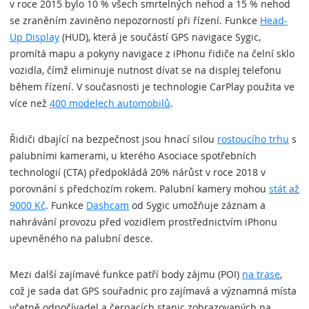
v roce 2015 bylo 10 % všech smrtelných nehod a 15 % nehod
se zraněním zaviněno nepozorností při řízení. Funkce
Head-
Up Display
(HUD), která je součástí GPS navigace Sygic,
promítá mapu a pokyny navigace z iPhonu řidiče na čelní sklo
vozidla, čímž eliminuje nutnost dívat se na displej telefonu
během řízení. V současnosti je technologie CarPlay použita ve
více než
400 modelech automobilů
.
Řidiči dbající na bezpečnost jsou hnací silou
rostoucího trhu
s
palubními kamerami, u kterého Asociace spotřebních
technologií (CTA) předpokládá 20% nárůst v roce 2018 v
porovnání s předchozím rokem. Palubní kamery mohou
stát až
9000 Kč
. Funkce
Dashcam
od Sygic umožňuje záznam a
nahrávání provozu před vozidlem prostřednictvím iPhonu
upevněného na palubní desce.
Mezi další zajímavé funkce patří body zájmu (POI)
na trase
,
což je sada dat GPS souřadnic pro zajímavá a významná místa
včetně odpočívadel a čerpacích stanic zobrazovaných na