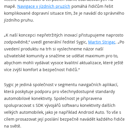
mapě.
Navigace v jízdních pruzích
pomáhá řidičům řešit
komplikované dopravní situace tím, že je navádí do správného
jízdního pruhu.
„K naší koncepci nepřetržitých inovací přistupujeme naprosto
zodpovědně,“ uvedl generální ředitel Sygic,
Martin Strigac
. „Po
uvedení produktu na trh si vyslechneme názor naší
uživatelské komunity a snažíme se udělat maximum pro to,
abychom mohli vydávat vysoce kvalitní aktualizace, které ještě
více zvýší komfort a bezpečnost řidičů.“
Sygic je jediná společnost v segmentu navigačních aplikací,
která poskytuje podporu pro všechnydostupné standardy
automobilové konektivity. Společnost je připravena
spolupracovat s SDK vývojářů softwaru konektivity dalších
velkých automobilek, jako je například Android Auto. To vše s
cílem prosazovat její poslání bezpečně navádět každého řidiče
na světě.