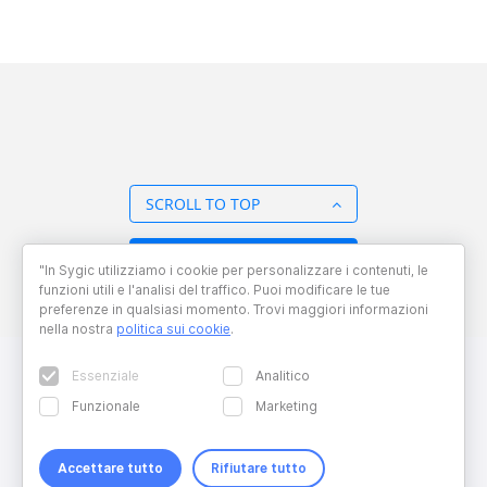
SCROLL TO TOP
BACK TO OVERVIEW
"In Sygic utilizziamo i cookie per personalizzare i contenuti, le
funzioni utili e l'analisi del traffico. Puoi modificare le tue
preferenze in qualsiasi momento. Trovi maggiori informazioni
nella nostra
politica sui cookie
.
Essenziale
Analitico
Funzionale
Marketing
Accettare tutto
Rifiutare tutto
Copyright © 2026 Sygic. All right reserved. Developed by
Wisdom