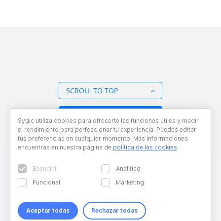
SCROLL TO TOP
BACK TO OVERVIEW
Sygic utiliza cookies para ofrecerte las funciones útiles y medir
el rendimiento para perfeccionar tu experiencia. Puedes editar
tus preferencias en cualquier momento. Más informaciones
encuentras en nuestra página de
política de las cookies
.
Esencial
Analítico
Funcional
Márketing
Aceptar todas
Rechazar todas
Copyright © 2026 Sygic. All right reserved. Developed by
Wisdom