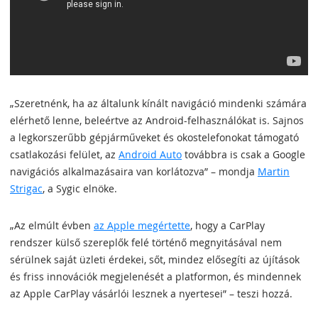
„Szeretnénk, ha az általunk kínált navigáció mindenki számára
elérhető lenne, beleértve az Android-felhasználókat is. Sajnos
a legkorszerűbb gépjárműveket és okostelefonokat támogató
csatlakozási felület, az
Android Auto
továbbra is csak a Google
navigációs alkalmazásaira van korlátozva” – mondja
Martin
Strigac
, a Sygic elnöke.
„Az elmúlt évben
az Apple megértette
, hogy a CarPlay
rendszer külső szereplők felé történő megnyitásával nem
sérülnek saját üzleti érdekei, sőt, mindez elősegíti az újítások
és friss innovációk megjelenését a platformon, és mindennek
az Apple CarPlay vásárlói lesznek a nyertesei” – teszi hozzá.