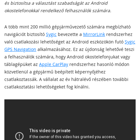
és biztosítsa a választást szabadságát az Android
okostelefonokkal rendelkező felhasználók számára.
A több mint 200 millió gépjárművezető számára megbízható
navigációt biztosító
Sygic
bevezette a
MirrorLink
rendszerhez
való csatlakozási lehetőséget az Android eszközökön futó
Sygic
GPS Navigation
alkalmazásához. Ez az újdonság lehetővé teszi
a felhasználók számára, hogy Android okostelefonjukat vagy
táblagépüket az
Apple CarPlay
rendszerhez hasonló módon
közvetlenül a gépjármű beépített képernyőjéhez
csatlakoztassák. A vállalat az év hátralévő részében további
csatlakoztatási lehetőségeket fog kínálni.