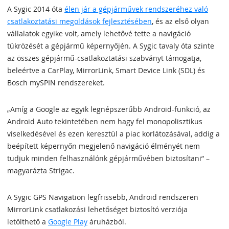
A Sygic 2014 óta
élen jár a gépjárművek rendszeréhez való
csatlakoztatási megoldások fejlesztésében
, és az első olyan
vállalatok egyike volt, amely lehetővé tette a navigáció
tükrözését a gépjármű képernyőjén. A Sygic tavaly óta szinte
az összes gépjármű-csatlakoztatási szabványt támogatja,
beleértve a CarPlay, MirrorLink, Smart Device Link (SDL) és
Bosch mySPIN rendszereket.
„Amíg a Google az egyik legnépszerűbb Android-funkció, az
Android Auto tekintetében nem hagy fel monopolisztikus
viselkedésével és ezen keresztül a piac korlátozásával, addig a
beépített képernyőn megjelenő navigáció élményét nem
tudjuk minden felhasználónk gépjárművében biztosítani” –
magyarázta Strigac.
A Sygic GPS Navigation legfrissebb, Android rendszeren
MirrorLink csatlakozási lehetőséget biztosító verziója
letölthető a
Google Play
áruházból.