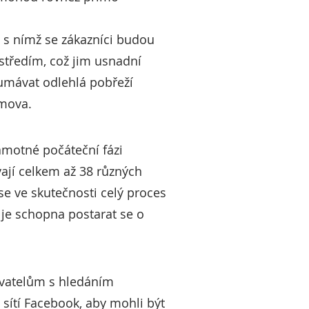
y, s nímž se zákazníci budou
středím, což jim usnadní
oumávat odlehlá pobřeží
omova.
amotné počáteční fázi
vají celkem až 38 různých
e ve skutečnosti celý proces
á je schopna postarat se o
živatelům s hledáním
 sítí Facebook, aby mohli být