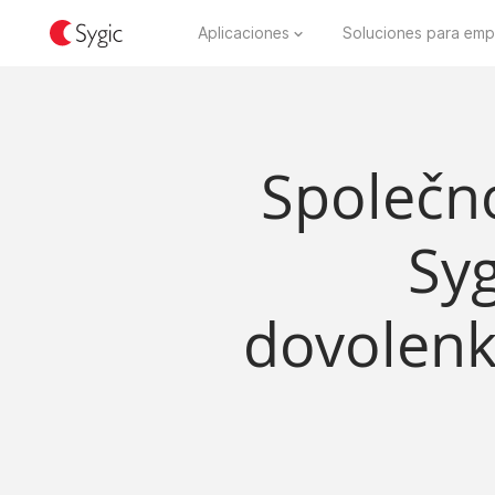
Aplicaciones
Soluciones para emp
Společno
Syg
dovolenk