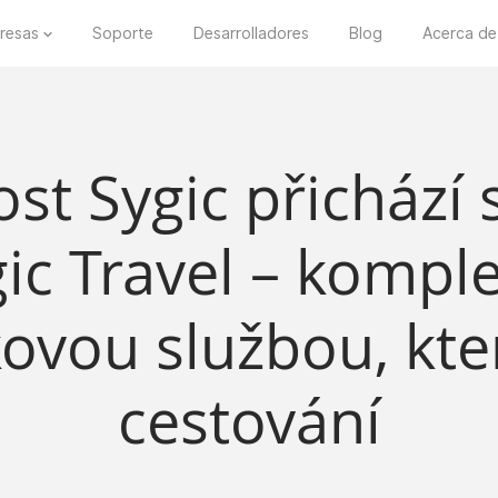
resas
Soporte
Desarrolladores
Blog
Acerca de
st Sygic přichází s
ic Travel – kompl
ovou službou, kter
cestování