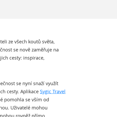
teli ze všech koutů světa,
ečnost se nově zaměřuje na
ich cesty: inspirace,
ečnost se nyní snaží využít
ich cesty. Aplikace
Sygic Travel
ené pomohla se vším od
lenou. Uživatelé mohou
í mohou rovněž přímo