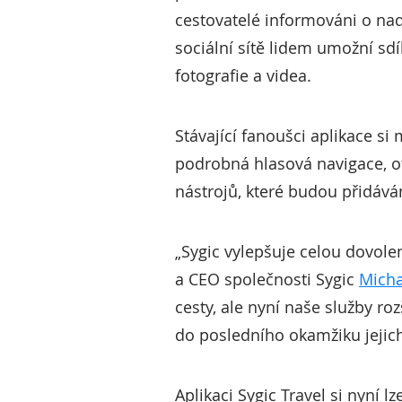
cestovatelé informováni o nad
sociální sítě lidem umožní sdí
fotografie a videa.
Stávající fanoušci aplikace si
podrobná hlasová navigace, o
nástrojů, které budou přidá
„Sygic vylepšuje celou dovolen
a CEO společnosti Sygic
Micha
cesty, ale nyní naše služby 
do posledního okamžiku jejic
Aplikaci Sygic Travel si nyní