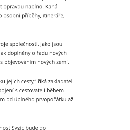
ít opravdu naplno. Kanál
 osobní příběhy, itineráře,
oje společnosti, jako jsou
šak doplněny o řadu nových
 s objevováním nových zemí.
 jejich cesty,“ říká zakladatel
pojení s cestovateli během
kům od úplného prvopočátku až
čnost Sygic bude do