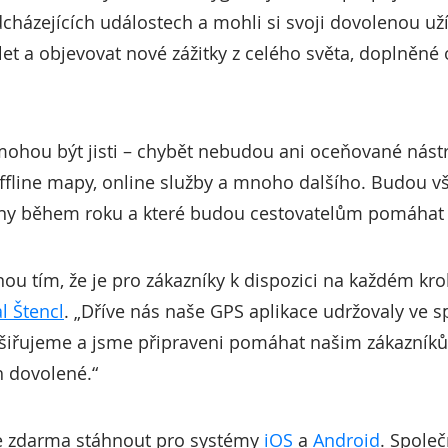
cházejících událostech a mohli si svoji dovolenou už
let a objevovat nové zážitky z celého světa, doplněné o
 mohou být jisti – chybět nebudou ani oceňované nástr
ffline mapy, online služby a mnoho dalšího. Budou v
vány během roku a které budou cestovatelům pomáhat
ou tím, že je pro zákazníky k dispozici na každém kroku
l Štencl
. „Dříve nás naše GPS aplikace udržovaly ve s
rozšiřujeme a jsme připraveni pomáhat našim zákazní
h dovolené.“
 lze zdarma stáhnout pro systémy
iOS
a
Android
. Spole