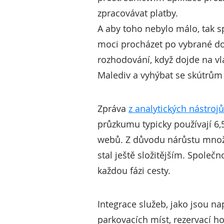
zpracovávat platby.
A aby toho nebylo málo, tak sp
moci procházet po vybrané do
rozhodování, když dojde na vl
Malediv a vyhýbat se skútrům 
Zpráva
z analytických nástrojů
průzkumu typicky používají 6,5
webů. Z důvodu nárůstu množst
stal ještě složitějším. Společn
každou fázi cesty.
Integrace služeb, jako jsou n
parkovacích míst, rezervací ho