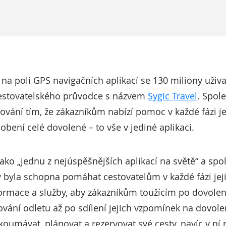
dr na poli GPS navigačních aplikací se 130 miliony uživa
cestovatelského průvodce s názvem
Sygic Travel
. Spol
vání tím, že zákazníkům nabízí pomoc v každé fázi jej
obení celé dovolené – to vše v jediné aplikaci.
ako „jednu z nejúspěšnějších aplikací na světě“ a spol
by byla schopna pomáhat cestovatelům v každé fázi jej
nformace a služby, aby zákazníkům toužícím po dovol
ování odletu až po sdílení jejich vzpomínek na dovo
koumávat, plánovat a rezervovat své cesty, navíc v n