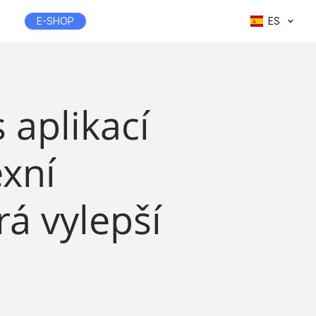
E-SHOP
ES
 aplikací
exní
á vylepší