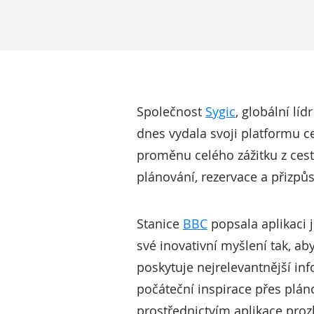
Společnost
Sygic
, globální lí
dnes vydala svoji platformu 
proměnu celého zážitku z cesto
plánování, rezervace a přizpůs
Stanice
BBC
popsala aplikaci j
své inovativní myšlení tak, a
poskytuje nejrelevantnější i
počáteční inspirace přes plán
prostřednictvím aplikace proz