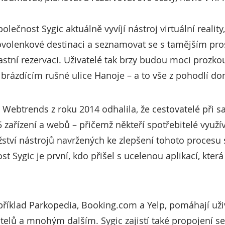
olečnost Sygic aktuálně vyvíjí nástroj virtuální realit
volenkové destinaci a seznamovat se s tamějším pro
astní rezervaci. Uživatelé tak brzy budou moci prozk
brázdícím rušné ulice Hanoje – a to vše z pohodlí d
Webtrends z roku 2014 odhalila, že cestovatelé při s
 zařízení a webů – přičemž někteří spotřebitelé využí
ví nástrojů navržených ke zlepšení tohoto procesu s
ost Sygic je první, kdo přišel s ucelenou aplikací, kter
apříklad Parkopedia, Booking.com a Yelp, pomáhají u
telů a mnohým dalším. Sygic zajistí také propojení se