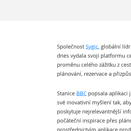
Společnost
Sygic
, globální lí
dnes vydala svoji platformu 
proměnu celého zážitku z cesto
plánování, rezervace a přizpůs
Stanice
BBC
popsala aplikaci j
své inovativní myšlení tak, a
poskytuje nejrelevantnější i
počáteční inspirace přes plán
prostřednictvím aplikace proz