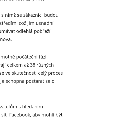
y, s nímž se zákazníci budou
středím, což jim usnadní
oumávat odlehlá pobřeží
omova.
amotné počáteční fázi
vají celkem až 38 různých
e ve skutečnosti celý proces
á je schopna postarat se o
živatelům s hledáním
 sítí Facebook, aby mohli být