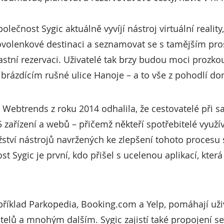
olečnost Sygic aktuálně vyvíjí nástroj virtuální realit
volenkové destinaci a seznamovat se s tamějším pro
astní rezervaci. Uživatelé tak brzy budou moci prozk
brázdícím rušné ulice Hanoje – a to vše z pohodlí d
Webtrends z roku 2014 odhalila, že cestovatelé při s
 zařízení a webů – přičemž někteří spotřebitelé využí
ví nástrojů navržených ke zlepšení tohoto procesu s
ost Sygic je první, kdo přišel s ucelenou aplikací, kter
apříklad Parkopedia, Booking.com a Yelp, pomáhají u
telů a mnohým dalším. Sygic zajistí také propojení se