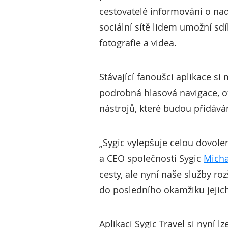
cestovatelé informováni o nad
sociální sítě lidem umožní sdí
fotografie a videa.
Stávající fanoušci aplikace si
podrobná hlasová navigace, o
nástrojů, které budou přidá
„Sygic vylepšuje celou dovolen
a CEO společnosti Sygic
Micha
cesty, ale nyní naše služby 
do posledního okamžiku jejic
Aplikaci Sygic Travel si nyní