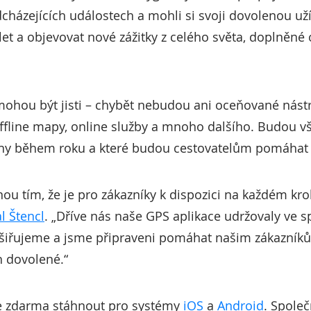
cházejících událostech a mohli si svoji dovolenou už
let a objevovat nové zážitky z celého světa, doplněné o
 mohou být jisti – chybět nebudou ani oceňované nástr
ffline mapy, online služby a mnoho dalšího. Budou v
vány během roku a které budou cestovatelům pomáhat
ou tím, že je pro zákazníky k dispozici na každém kroku
l Štencl
. „Dříve nás naše GPS aplikace udržovaly ve s
rozšiřujeme a jsme připraveni pomáhat našim zákazní
h dovolené.“
 lze zdarma stáhnout pro systémy
iOS
a
Android
. Spole