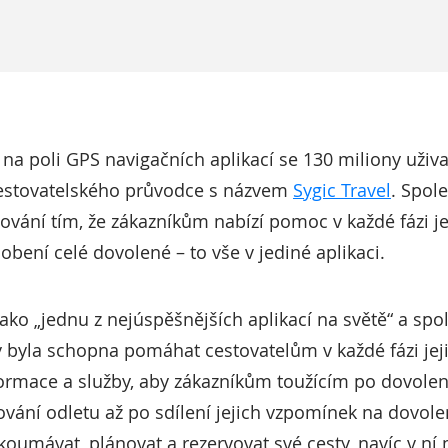
dr na poli GPS navigačních aplikací se 130 miliony uživa
cestovatelského průvodce s názvem
Sygic Travel
. Spol
vání tím, že zákazníkům nabízí pomoc v každé fázi jej
obení celé dovolené – to vše v jediné aplikaci.
ako „jednu z nejúspěšnějších aplikací na světě“ a spol
by byla schopna pomáhat cestovatelům v každé fázi jej
nformace a služby, aby zákazníkům toužícím po dovol
ování odletu až po sdílení jejich vzpomínek na dovo
koumávat, plánovat a rezervovat své cesty, navíc v n