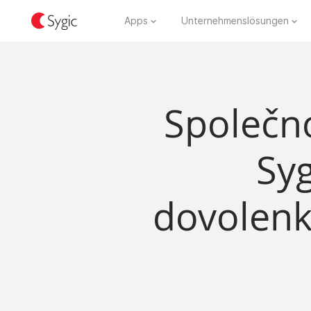
Apps
Unternehmenslösungen
Společno
Syg
dovolenk