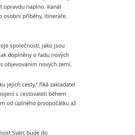
ít opravdu naplno. Kanál
 osobní příběhy, itineráře,
oje společnosti, jako jsou
šak doplněny o řadu nových
 s objevováním nových zemí.
 jejich cesty,“ říká zakladatel
pojení s cestovateli během
kům od úplného prvopočátku až
čnost Sygic bude do