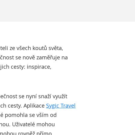
teli ze všech koutů světa,
ečnost se nově zaměřuje na
ich cesty: inspirace,
ečnost se nyní snaží využít
ich cesty. Aplikace
Sygic Travel
ené pomohla se vším od
lenou. Uživatelé mohou
í mohou rovněž přímo