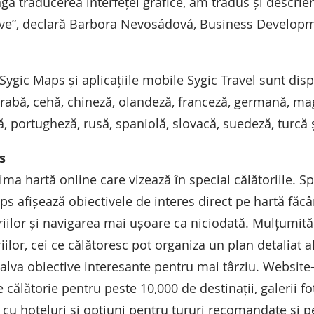
ângă traducerea interfeței grafice, am tradus și descrie
ive”, declară Barbora Nevosádová, Business Develop
Sygic Maps și aplicațiile mobile Sygic Travel sunt disp
rabă, cehă, chineză, olandeză, franceză, germană, magh
, portugheză, rusă, spaniolă, slovacă, suedeză, turcă 
s
ma hartă online care vizează în special călătoriile. S
aps afișează obiectivele de interes direct pe hartă făcâ
riilor și navigarea mai ușoare ca niciodată. Mulțumită
riilor, cei ce călătoresc pot organiza un plan detaliat a
salva obiective interesante pentru mai târziu. Website
călătorie pentru peste 10,000 de destinații, galerii fo
e cu hoteluri și opțiuni pentru tururi recomandate și 