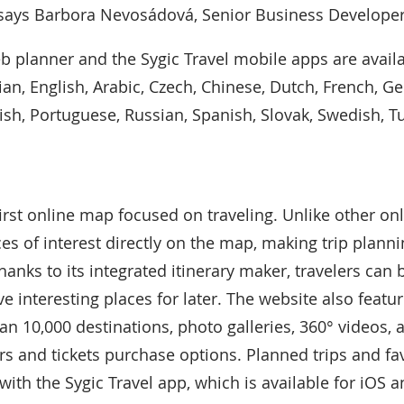
 says Barbora Nevosádová, Senior Business Developer 
 planner and the Sygic Travel mobile apps are availa
n, English, Arabic, Czech, Chinese, Dutch, French, G
lish, Portuguese, Russian, Spanish, Slovak, Swedish, T
first online map focused on traveling. Unlike other on
es of interest directly on the map, making trip plann
hanks to its integrated itinerary maker, travelers can 
ave interesting places for later. The website also featu
an 10,000 destinations, photo galleries, 360° videos, 
and tickets purchase options. Planned trips and fav
with the Sygic Travel app, which is available for iOS 