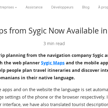
treprises
Assistance
Développeurs
Blog
À pro
ps from Sygic Now Available i
3 min read
trip planning from the navigation company Sygic a
th the web planner
Sygic Maps
and the mobile app
elp people plan travel itineraries and discover int
omanians in their native language.
e apps and on the website the language is set automa
e settings of the phone or the browser respectively. I
r interface, we have also translated tourist descripti