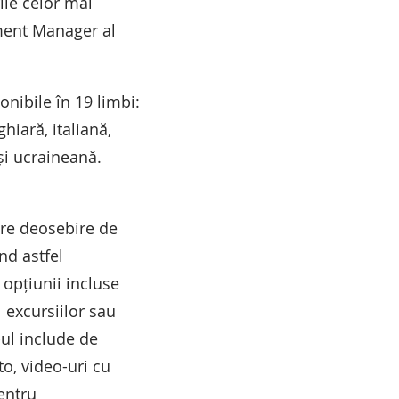
rile celor mai
ment Manager al
onibile în 19 limbi:
iară, italiană,
și ucraineană.
pre deosebire de
nd astfel
 opțiunii incluse
l excursiilor sau
-ul include de
to, video-uri cu
pentru