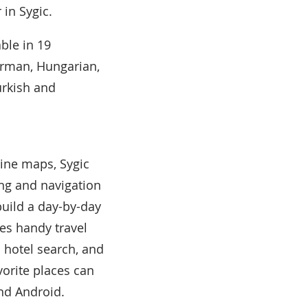
in Sygic.
ble in 19
erman, Hungarian,
urkish and
line maps, Sygic
ing and navigation
build a day-by-day
res handy travel
a hotel search, and
orite places can
and Android.