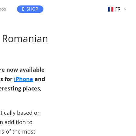
pos
E-SHOP
FR
n Romanian
re now available
s for
iPhone
and
eresting places,
tically based on
n addition to
ons of the most