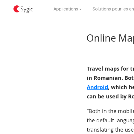
Applications
Solutions pour les en
Online Ma
Travel maps for 
in Romanian. Bo
Android
, which h
can be used by R
“Both in the mobil
the default languag
translating the use