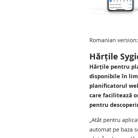
Romanian version:
Hărțile Syg
Hărțile pentru pl
disponibile în li
planificatorul w
care facilitează 
pentru descoperir
„Atât pentru aplica
automat pe baza set