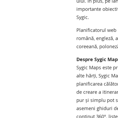
ului. În plus, pe l
importante obiect
Sygic.
Planificatorul web 
română, engleză, a
coreeană, poloneză
Despre Sygic Map
Sygic Maps este pri
alte hărți, Sygic M
planificarea călăto
de creare a itinera
pur și simplu pot 
asemeni ghiduri de 
conținut 360°, list