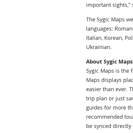
important sights,”
The Sygic Maps web
languages: Romania
Italian, Korean, Po
Ukrainian.
About Sygic Maps
Sygic Maps is the 
Maps displays plac
easier than ever. T
trip plan or just s
guides for more th
recommended tours 
be synced directly 