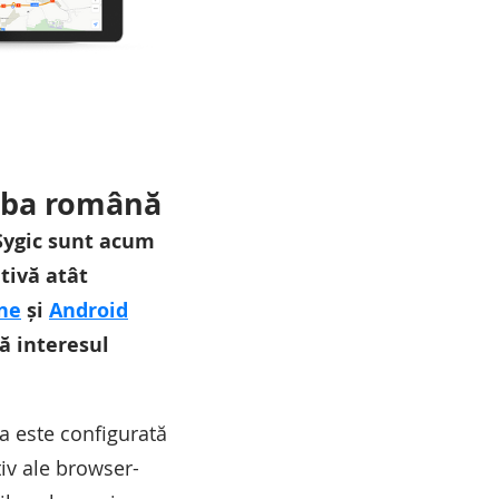
imba română
 Sygic sunt acum
tivă atât
ne
și
Android
ză interesul
ba este configurată
tiv ale browser-